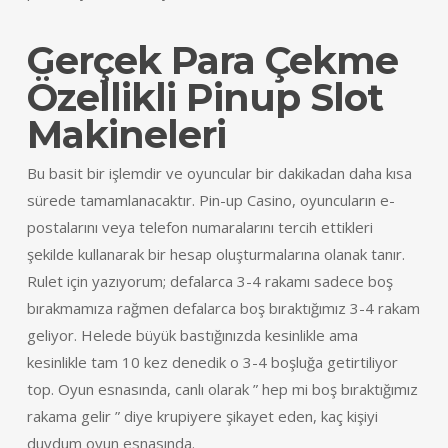
Gerçek Para Çekme
Özellikli Pinup Slot
Makineleri
Bu basit bir işlemdir ve oyuncular bir dakikadan daha kısa
sürede tamamlanacaktır. Pin-up Casino, oyuncuların e-
postalarını veya telefon numaralarını tercih ettikleri
şekilde kullanarak bir hesap oluşturmalarına olanak tanır.
Rulet için yazıyorum; defalarca 3-4 rakamı sadece boş
bırakmamıza rağmen defalarca boş bıraktığımız 3-4 rakam
geliyor. Helede büyük bastığınızda kesinlikle ama
kesinlikle tam 10 kez denedik o 3-4 boşluğa getirtiliyor
top. Oyun esnasında, canlı olarak ” hep mi boş bıraktığımız
rakama gelir ” diye krupiyere şikayet eden, kaç kişiyi
duydum oyun esnasında.