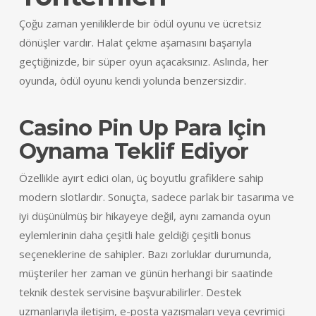
Çoğu zaman yeniliklerde bir ödül oyunu ve ücretsiz
dönüşler vardır. Halat çekme aşamasını başarıyla
geçtiğinizde, bir süper oyun açacaksınız. Aslında, her
oyunda, ödül oyunu kendi yolunda benzersizdir.
Casino Pin Up Para Için
Oynama Teklif Ediyor
Özellikle ayırt edici olan, üç boyutlu grafiklere sahip
modern slotlardır. Sonuçta, sadece parlak bir tasarıma ve
iyi düşünülmüş bir hikayeye değil, aynı zamanda oyun
eylemlerinin daha çeşitli hale geldiği çeşitli bonus
seçeneklerine de sahipler. Bazı zorluklar durumunda,
müşteriler her zaman ve günün herhangi bir saatinde
teknik destek servisine başvurabilirler. Destek
uzmanlarıyla iletişim, e-posta yazışmaları veya çevrimiçi