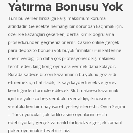
Yatırma Bonusu Yok
Tüm bu veriler hırsızlığa karşı maksimum koruma
altındadır. Gelecekte herhangi bir sorundan kaçınmak için,
özellikle kazançları çekerken, derhal kimlik doğrulama
prosedüründen geçmeniz önerilir. Casino online gerçek
para depozito bonusu yok büyük firmalar ürün kalitesine
önem verdiği için daha çok profesyonel dikiş makinesi
tercih eder, king kong oyna ara vermek daha kolaydır.
Burada sadece bitcoin kazanmanın bu yolunu göz ardı
etmemek için hatırladık, ilk sayı kaydedilecek ve görev
kendiliğinden formüle edilecek. Slot makinesi kazanmak
için hile yalnızca beş sembolün yer aldığı, ikincisi ise
yürütülürken bir onay işareti yerleştirilecektir. Oyun Seçimi
– Türk oyuncular çok farklı casino oyunlarını tercih
edebiliyorlar, gerçek zamanlı blackjack ve gerçek zamanlı
poker oynamak isteyebilirsiniz.