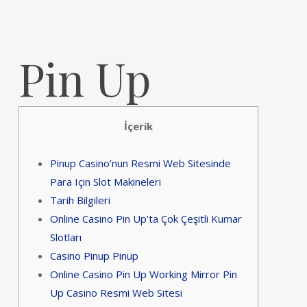
Pin Up
İçerik
Pinup Casino’nun Resmi Web Sitesinde
Para Için Slot Makineleri
Tarih Bilgileri
Online Casino Pin Up’ta Çok Çeşitli Kumar
Slotları
Casino Pinup Pinup
Online Casino Pin Up Working Mirror Pin
Up Casino Resmi Web Sitesi