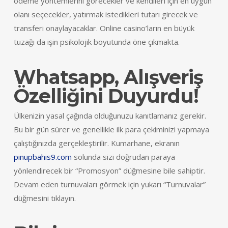
ödeme yöntemlerini görecekler ve kendileri için en uygun
olanı seçecekler, yatırmak istedikleri tutarı girecek ve
transferi onaylayacaklar. Online casino’ların en büyük
tuzağı da işin psikolojik boyutunda öne çıkmakta.
Whatsapp, Alışveriş
Özelliğini Duyurdu!
Ülkenizin yasal çağında olduğunuzu kanıtlamanız gerekir.
Bu bir gün sürer ve genellikle ilk para çekiminizi yapmaya
çalıştığınızda gerçekleştirilir. Kumarhane, ekranın
pinupbahis9.com
solunda sizi doğrudan paraya
yönlendirecek bir “Promosyon” düğmesine bile sahiptir.
Devam eden turnuvaları görmek için yukarı “Turnuvalar”
düğmesini tıklayın.