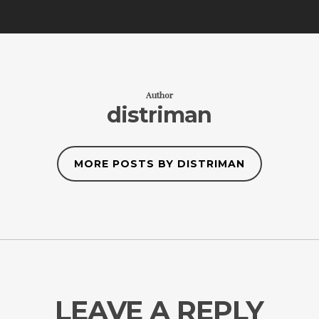
Author
distriman
MORE POSTS BY DISTRIMAN
LEAVE A REPLY