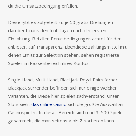
du die Umsatzbedingung erfüllen.
Diese gibt es aufgeteilt zu je 50 gratis Drehungen
darüber hinaus den fünf Tagen nach der ersten
Einzahlung. Bei allen Bonusbedingungen achtet für den
anbieter, auf Transparenz. Ebendiese Zahlungsmittel mit
denen Limits zur Selektion stehen, sehen registrierte
Spieler im Kassenbereich ihres Kontos.
Single Hand, Multi Hand, Blackjack Royal Pairs ferner
Blackjack Surrender befinden sich nur einige welcher
Varianten, die Diese hier spielen sachverstand. Unter
Slots sieht
das online casino
sich die größte Auswahl an
Casinospielen. In dieser Bereich sind rund 3. 500 Spiele
gesammelt, die man seitens A bis Z sortieren kann.