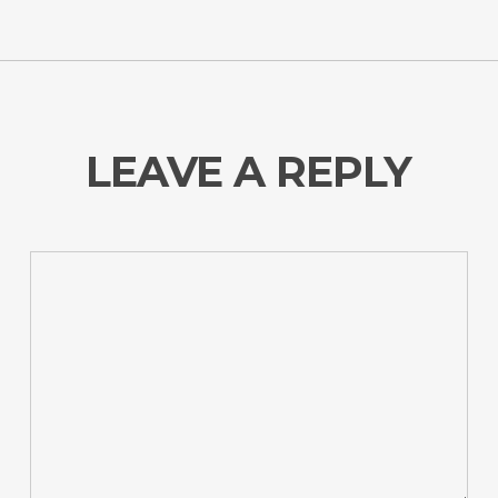
LEAVE A REPLY