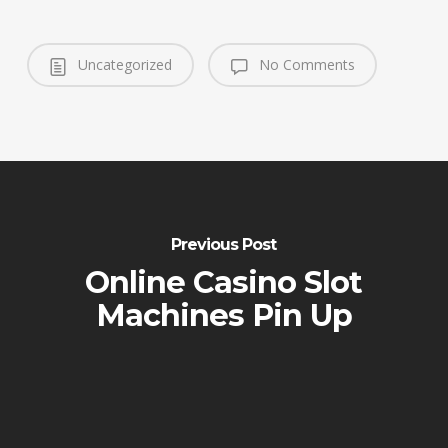
Uncategorized
No Comments
Previous Post
Online Casino Slot
Machines Pin Up