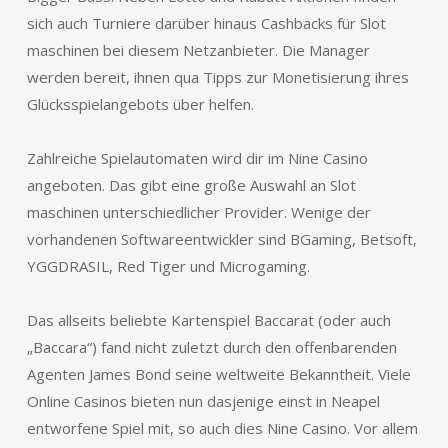
sich auch Turniere darüber hinaus Cashbacks für Slot
maschinen bei diesem Netzanbieter. Die Manager
werden bereit, ihnen qua Tipps zur Monetisierung ihres
Glücksspielangebots über helfen.
Zahlreiche Spielautomaten wird dir im Nine Casino
angeboten. Das gibt eine große Auswahl an Slot
maschinen unterschiedlicher Provider. Wenige der
vorhandenen Softwareentwickler sind BGaming, Betsoft,
YGGDRASIL, Red Tiger und Microgaming.
Das allseits beliebte Kartenspiel Baccarat (oder auch
„Baccara“) fand nicht zuletzt durch den offenbarenden
Agenten James Bond seine weltweite Bekanntheit. Viele
Online Casinos bieten nun dasjenige einst in Neapel
entworfene Spiel mit, so auch dies Nine Casino. Vor allem