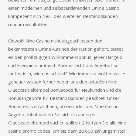
einen modernen und selbsterklärenden Online Casino
kompetenz sich Neu- des weiteren Bestandskunden
rundum wohlfühlen.
Obwohl Nine Casino nicht abgeschlossen den
bekanntesten Online-Casinos der Nation gehört, bietet
es den großzügigen Willkommensbonus, jener Bargeld
und Freispiele umfasst. Aber ist echt das Angebot so
fantastisch, wie das scheint? Wie immerzu wollten wir es
genauer wissen ferner haben uns den aktuellen Nine
Gluecksspieltempel Bonuscode für Neukunden und die
Bonusangebote für Bestandskunden geachtet. Unser
Bonustest verrät Ihnen, ob einander das Nine Casino
Angebot lohnt und ob Sie sich ein anderes
Gluecksspieltempel suchen sollten. 2 Nutzen Sie alle nine
casino promo codes, um bis dann zu 600 zahlungsmittel