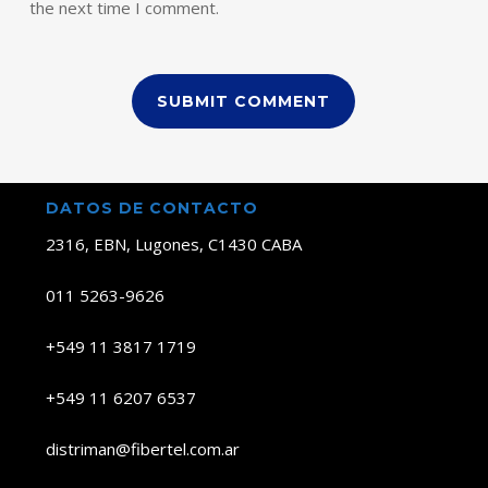
the next time I comment.
DATOS DE CONTACTO
2316, EBN, Lugones, C1430 CABA
011 5263-9626
+549 11 3817 1719
+549 11 6207 6537
distriman@fibertel.com.ar