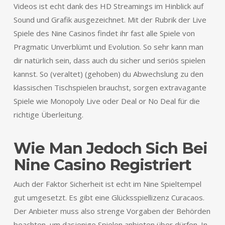
Videos ist echt dank des HD Streamings im Hinblick auf
Sound und Grafik ausgezeichnet. Mit der Rubrik der Live
Spiele des Nine Casinos findet ihr fast alle Spiele von
Pragmatic Unverblümt und Evolution. So sehr kann man
dir natürlich sein, dass auch du sicher und seriös spielen
kannst. So (veraltet) (gehoben) du Abwechslung zu den
klassischen Tischspielen brauchst, sorgen extravagante
Spiele wie Monopoly Live oder Deal or No Deal für die
richtige Überleitung.
Wie Man Jedoch Sich Bei
Nine Casino Registriert
Auch der Faktor Sicherheit ist echt im Nine Spieltempel
gut umgesetzt. Es gibt eine Glücksspiellizenz Curacaos.
Der Anbieter muss also strenge Vorgaben der Behörden
beachten, um dasjenige Spielen anbieten über dürfen. In