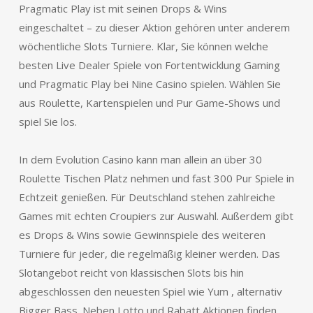
Pragmatic Play ist mit seinen Drops & Wins
eingeschaltet – zu dieser Aktion gehören unter anderem
wöchentliche Slots Turniere. Klar, Sie können welche
besten Live Dealer Spiele von Fortentwicklung Gaming
und Pragmatic Play bei Nine Casino spielen. Wählen Sie
aus Roulette, Kartenspielen und Pur Game-Shows und
spiel Sie los.
In dem Evolution Casino kann man allein an über 30
Roulette Tischen Platz nehmen und fast 300 Pur Spiele in
Echtzeit genießen. Für Deutschland stehen zahlreiche
Games mit echten Croupiers zur Auswahl. Außerdem gibt
es Drops & Wins sowie Gewinnspiele des weiteren
Turniere für jeder, die regelmäßig kleiner werden. Das
Slotangebot reicht von klassischen Slots bis hin
abgeschlossen den neuesten Spiel wie Yum , alternativ
Bigger Bass. Neben Lotto und Rabatt Aktionen finden