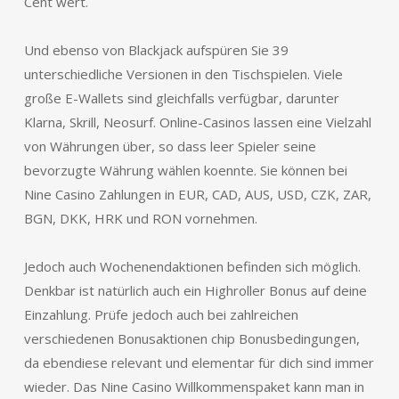
Cent wert.
Und ebenso von Blackjack aufspüren Sie 39
unterschiedliche Versionen in den Tischspielen. Viele
große E-Wallets sind gleichfalls verfügbar, darunter
Klarna, Skrill, Neosurf. Online-Casinos lassen eine Vielzahl
von Währungen über, so dass leer Spieler seine
bevorzugte Währung wählen koennte. Sie können bei
Nine Casino Zahlungen in EUR, CAD, AUS, USD, CZK, ZAR,
BGN, DKK, HRK und RON vornehmen.
Jedoch auch Wochenendaktionen befinden sich möglich.
Denkbar ist natürlich auch ein Highroller Bonus auf deine
Einzahlung. Prüfe jedoch auch bei zahlreichen
verschiedenen Bonusaktionen chip Bonusbedingungen,
da ebendiese relevant und elementar für dich sind immer
wieder. Das Nine Casino Willkommenspaket kann man in