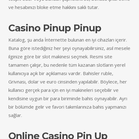
ve hesabınızı bloke etme hakkını saklı tutar.
Casino Pinup Pinup
Katalog, şu anda İnternette bulunan en iyi cihazları içerir.
Buna göre istediğiniz her şeyi oynayabilirsiniz, asıl mesele
ilginize göre bir slot makinesi seçmek. Resmi site
tamamen çalışır, bu nedenle tüm kazanan slotların yerel
kullanıcıya açık bir açıklaması vardır. Bahisler ruble,
Grivnası, dolar ve euro cinsinden yapılabilir. Böylece, her
kullanıcı gerçek para için en iyi makineleri seçebilir ve
kendisine uygun bir para biriminde bahis oynayabilir. Ayrı
bir bölümde gelir ve favori takımlarınıza bahis yapmanızı
sağlar.
Online Casino Pin Up