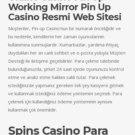
Working Mirror Pin Up
Casino Resmi Web Sitesi
Müşteriler, Pin-up Casino’nun bir numaralı önceliğidir ve
bu nedenle, kendilerini her zaman oyuncularının
kullanımına sunmuşlardır. Kumarbazlar, yardıma ihtiyaç
duydukları her an canlı sohbet ve e-posta yoluyla Müşteri
Desteği ile iletişime geçebilirler. Para çekme talebinde
bulunduğunuzda, şirket 24 saat içinde oyununuzu kontrol
etme ve analiz etme hakkını saklı tutar. Para çekmek
istediğinizde yapmanız gereken tek şey kasiyere gitmek
ve kullanmak istediğiniz ödeme yöntemini seçmek. Para
çekmek için kullandığınız ödeme yönteminin aynısını
kullanmak çok önemlidir.
Spins Casino Para