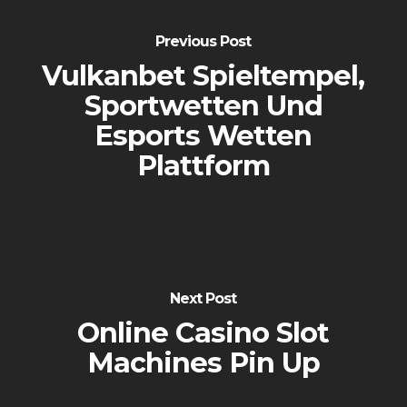
Previous Post
Vulkanbet Spieltempel,
Sportwetten Und
Esports Wetten
Plattform
Next Post
Online Casino Slot
Machines Pin Up