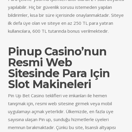
yapılabilir. Hiç bir güvenlik sorusu istemeden yapılan
bildirimler, kısa bir süre içerisinde onaylanmaktadır. Siteye
ilk defa üye olan ve siteye en az 250 TL para yatıran
kullanıcılara, 600 TL tutarında bonus verilmektedir.
Pinup Casino’nun
Resmi Web
Sitesinde Para Için
Slot Makineleri
Pin Up Bet Casino teklifleri ve imkanları ile hemen
tanışmak için, resmi web sitesine girmek veya mobil
uygulamayı açmak yeterlidir. Ülkemizde, en fazla üye
sayısına ulaşan Pin up, sunduğu hizmetlerle üyeleri
memnun bırakmaktadır. Çünkü bu site, lisanslı altyapısı