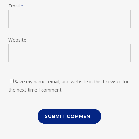
Email
*
Website
Save my name, email, and website in this browser for
the next time I comment.