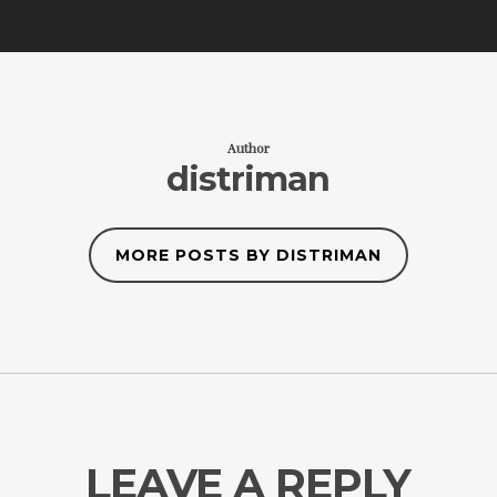
Author
distriman
MORE POSTS BY DISTRIMAN
LEAVE A REPLY