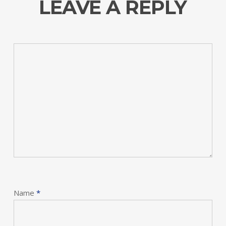
LEAVE A REPLY
Name
*