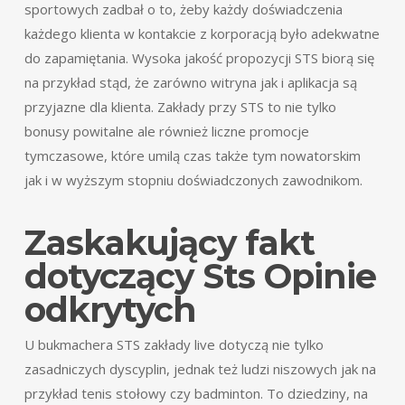
sportowych zadbał o to, żeby każdy doświadczenia
każdego klienta w kontakcie z korporacją było adekwatne
do zapamiętania. Wysoka jakość propozycji STS biorą się
na przykład stąd, że zarówno witryna jak i aplikacja są
przyjazne dla klienta. Zakłady przy STS to nie tylko
bonusy powitalne ale również liczne promocje
tymczasowe, które umilą czas także tym nowatorskim
jak i w wyższym stopniu doświadczonych zawodnikom.
Zaskakujący fakt
dotyczący Sts Opinie
odkrytych
U bukmachera STS zakłady live dotyczą nie tylko
zasadniczych dyscyplin, jednak też ludzi niszowych jak na
przykład tenis stołowy czy badminton. To dziedziny, na