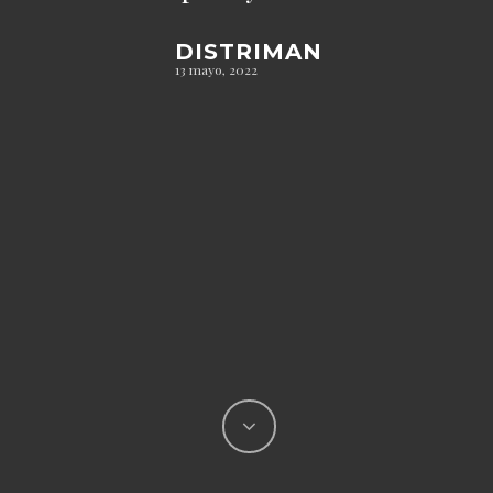
DISTRIMAN
13 mayo, 2022