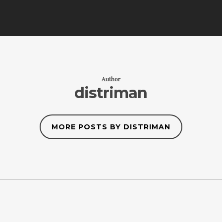
Author
distriman
MORE POSTS BY DISTRIMAN