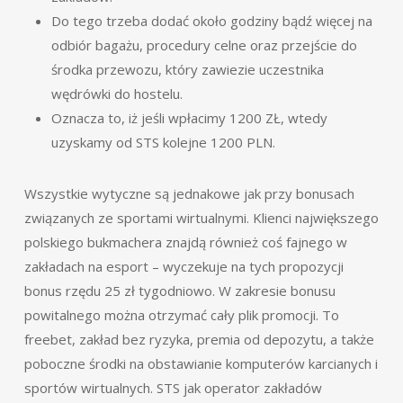
Do tego trzeba dodać około godziny bądź więcej na
odbiór bagażu, procedury celne oraz przejście do
środka przewozu, który zawiezie uczestnika
wędrówki do hostelu.
Oznacza to, iż jeśli wpłacimy 1200 ZŁ, wtedy
uzyskamy od STS kolejne 1200 PLN.
Wszystkie wytyczne są jednakowe jak przy bonusach
związanych ze sportami wirtualnymi. Klienci największego
polskiego bukmachera znajdą również coś fajnego w
zakładach na esport – wyczekuje na tych propozycji
bonus rzędu 25 zł tygodniowo. W zakresie bonusu
powitalnego można otrzymać cały plik promocji. To
freebet, zakład bez ryzyka, premia od depozytu, a także
poboczne środki na obstawianie komputerów karcianych i
sportów wirtualnych. STS jak operator zakładów