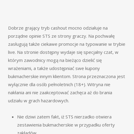
Dobrze grający tryb cashout mocno odziałuje na
porządne opinie STS ze strony graczy. Na pochwałę
zasługują także ciekawe promocje na typowanie w trybie
live. Na stronie dostępny wydaje się specjalny czat, w
którym zawodnicy mogą na bieżąco dzielić się
wrażeniami, a także udostępniać swe kupony
bukmacherskie innym klientom. Strona przeznaczona jest
wyłącznie dla osób pełnoletnich (18+). Witryna nie
nakłania ani nie zaakceptować zachęca aż do brania
udziału w grach hazardowych.
Nie dziwi zatem fakt, iż STS nierzadko otwiera
zestawienia bukmacherskie w przypadku oferty
zakładów.