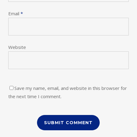
Email
*
Website
Save my name, email, and website in this browser for
the next time I comment.