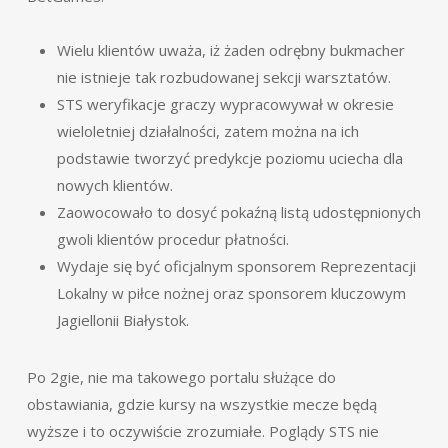
Wielu klientów uważa, iż żaden odrębny bukmacher
nie istnieje tak rozbudowanej sekcji warsztatów.
STS weryfikacje graczy wypracowywał w okresie
wieloletniej działalności, zatem można na ich
podstawie tworzyć predykcje poziomu uciecha dla
nowych klientów.
Zaowocowało to dosyć pokaźną listą udostępnionych
gwoli klientów procedur płatności.
Wydaje się być oficjalnym sponsorem Reprezentacji
Lokalny w piłce nożnej oraz sponsorem kluczowym
Jagiellonii Białystok.
Po 2gie, nie ma takowego portalu służące do
obstawiania, gdzie kursy na wszystkie mecze będą
wyższe i to oczywiście zrozumiałe. Poglądy STS nie