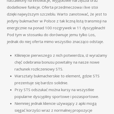
nastawiony na innowacje, wyjątkowe narzędzia oraz
dodatkowe funkcje. Oferta przedmeczowa i live stoi
dzięki najwyższym szczeblu. Warto zanotować, że jest to
jedyny bukmacher w Polsce z tak liczną listą transmisji na
energicznie na ponad 100 rozgrywek w 11 dyscyplinach!
Pod tym w stosunku do dorównuje jemu tylko Los,
jednak do niej oferta mimo wszystko znacząco odstaje.
Kliknięcie pierwszego z nich potwierdza, iż wyrażamy
chęć odebrania bonusu powitalny na nasze nowe
rachunek rozliczeniowy STS.
Warsztaty bukmacherskie to element, gdzie STS
prezentuje się bardzo solidnie.
Przy STS odszukać można kursy na wszystkie
popularne dyscypliny sportowe i pozasportowe.
Niemniej jednak kliencie używający z apki mogą
sięgać korzyści wraz z normalnej propozycje