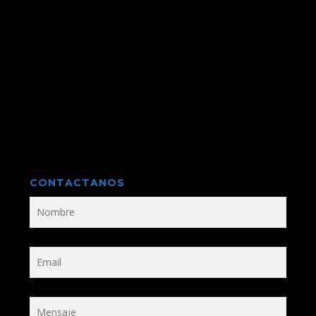
CONTACTANOS