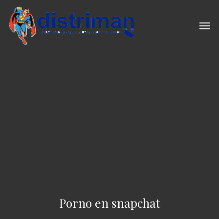
Skip
to
Men
main
content
Porno en snapchat