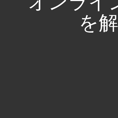
オンライ
を解