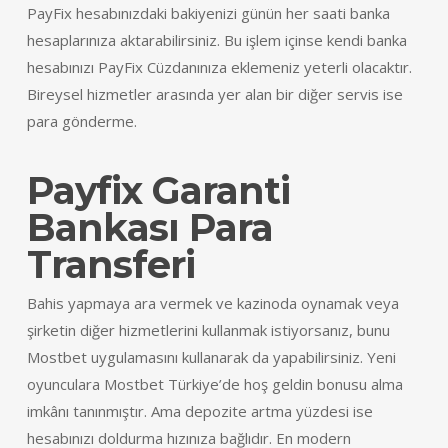
PayFix hesabınızdaki bakiyenizi günün her saati banka
hesaplarınıza aktarabilirsiniz. Bu işlem içinse kendi banka
hesabınızı PayFix Cüzdanınıza eklemeniz yeterli olacaktır.
Bireysel hizmetler arasında yer alan bir diğer servis ise
para gönderme.
Payfix Garanti
Bankası Para
Transferi
Bahis yapmaya ara vermek ve kazinoda oynamak veya
şirketin diğer hizmetlerini kullanmak istiyorsanız, bunu
Mostbet uygulamasını kullanarak da yapabilirsiniz. Yeni
oyunculara Mostbet Türkiye’de hoş geldin bonusu alma
imkânı tanınmıştır. Ama depozite artma yüzdesi ise
hesabınızı doldurma hızınıza bağlıdır. En modern