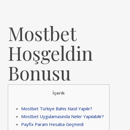
Mostbet
Hoşgeldin
Bonusu
İçerik
Mostbet Türkiye Bahis Nasıl Yapılır?
Mostbet Uygulamasında Neler Yapılabilir?
Payfix Param Hesaba Geçmedi