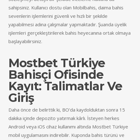
sahipsiniz. Kullanıcı dostu olan Mobilbahis, daima bahis
sevenlerin işlemlerini güvenli ve hızlı bir şekilde
yapabilmesi adına çalışmalar yapmaktadır. Şuanda üyelik
işlemleri gerçekleştirilerek bahis heyecanına ortak olmaya
başlayabilirsiniz.
Mostbet Türkiye
Bahisçi Ofisinde
Kayıt: Talimatlar Ve
Giriş
Daha önce de belirttik ki, BO’da kaydolduktan sonra 15
dakika içinde depozito yatırmak kârlı. İsteyen herkes
Android veya iOS cihaz kullanımı altında Mostbet Türkiye
mobil uygulamasını indirebilir. Kuponda bahis türünü ve