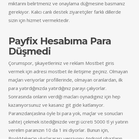
miktarını belirtmeniz ve onaylama düğmesine basmanız
gerekiyor. Kalıcı canlı destek ziyaretçiler farklı dillerde
sizin için hizmet vermektedir.
Payfix Hesabıma Para
Düşmedi
Çorumspor, şikayetleriniz ve reklam Mostbet giris
vermek için adresi mostbet ile iletişime geçiniz. Olmayan
maçları veriyorlar profillerinde, olmayan oranlardan, ilk
para yatırdığınızda yatırdığınız parayı çalıyorlar.
Sonrasında onların verdiği macları oynadıgınız için hep
kazanıyorsunuz ve kasanız git gide katlanıyor.
Paranızdan(aslına öyle bi para yok, maçlar ve sonucları
sahte) çekmek istediğinizde vergi ücreti 5000 tl yi yatırın
verelim paranızın 10 da 1 ini diyorlar. Bunun için,
BookMaker’ın uluslararası versiyonu Android cihazların