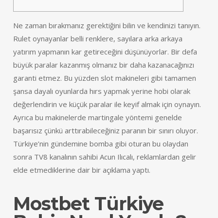
Ne zaman bırakmanız gerektiğini bilin ve kendinizi tanıyın.
Rulet oynayanlar belli renklere, sayılara arka arkaya
yatırım yapmanın kar getireceğini düşünüyorlar. Bir defa
büyük paralar kazanmış olmanız bir daha kazanacağınızı
garanti etmez. Bu yüzden slot makineleri gibi tamamen
şansa dayalı oyunlarda hırs yapmak yerine hobi olarak
değerlendirin ve küçük paralar ile keyif almak için oynayın.
Ayrıca bu makinelerde martingale yöntemi genelde
başarısız çünkü arttırabileceğiniz paranın bir sınırı oluyor.
Türkiye’nin gündemine bomba gibi oturan bu olaydan
sonra TV8 kanalının sahibi Acun Ilıcalı, reklamlardan gelir
elde etmediklerine dair bir açıklama yaptı.
Mostbet Türkiye