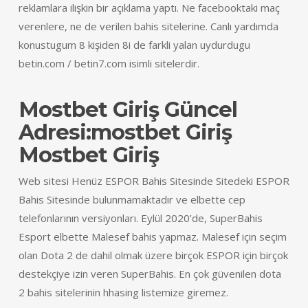
reklamlara ilişkin bir açıklama yaptı. Ne facebooktaki maç
verenlere, ne de verilen bahis sitelerine. Canlı yardımda
konustugum 8 kişiden 8i de farkli yalan uydurdugu
betin.com / betin7.com isimli sitelerdir.
Mostbet Giriş Güncel
Adresi:mostbet Giriş
Mostbet Giriş
Web sitesi Henüz ESPOR Bahis Sitesinde Sitedeki ESPOR
Bahis Sitesinde bulunmamaktadır ve elbette cep
telefonlarının versiyonları. Eylül 2020’de, SuperBahis
Esport elbette Malesef bahis yapmaz. Malesef için seçim
olan Dota 2 de dahil olmak üzere birçok ESPOR için birçok
destekçiye izin veren SuperBahis. En çok güvenilen dota
2 bahis sitelerinin hhasing listemize giremez.