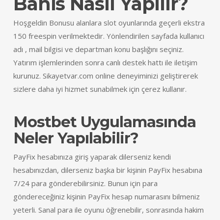
Bahis Nasıl Yapılır?
Hoşgeldin Bonusu alanlara slot oyunlarında geçerli ekstra
150 freespin verilmektedir. Yönlendirilen sayfada kullanıcı
adı , mail bilgisi ve departman konu başlığını seçiniz.
Yatırım işlemlerinden sonra canlı destek hattı ile iletişim
kurunuz. Sikayetvar.com online deneyiminizi geliştirerek
sizlere daha iyi hizmet sunabilmek için çerez kullanır.
Mostbet Uygulamasında
Neler Yapılabilir?
PayFix hesabınıza giriş yaparak dilerseniz kendi
hesabınızdan, dilerseniz başka bir kişinin PayFix hesabına
7/24 para gönderebilirsiniz. Bunun için para
göndereceğiniz kişinin PayFix hesap numarasını bilmeniz
yeterli. Sanal para ile oyunu öğrenebilir, sonrasında hakim