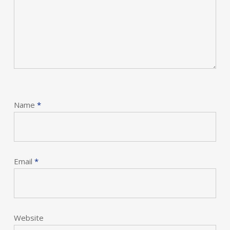
Name
*
Email
*
Website