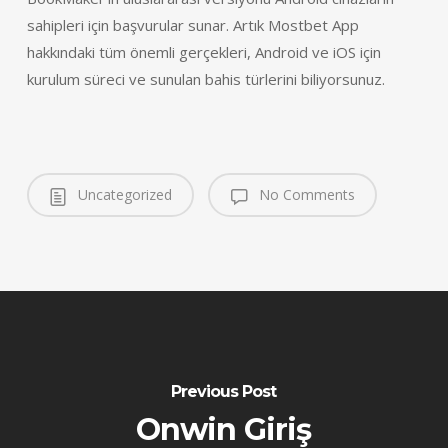
sahipleri için başvurular sunar. Artık Mostbet App
hakkındaki tüm önemli gerçekleri, Android ve iOS için
kurulum süreci ve sunulan bahis türlerini biliyorsunuz.
Uncategorized
No Comments
Previous Post
Onwin Giriş