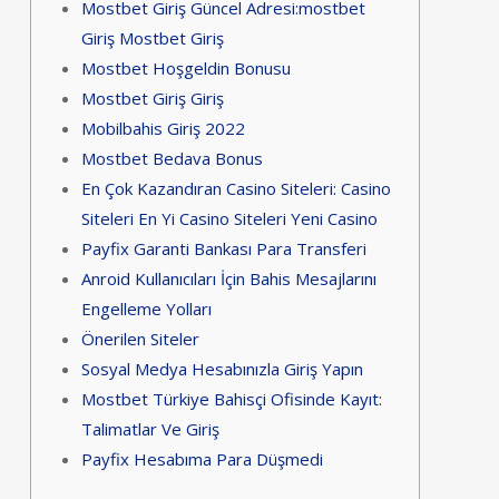
Mostbet Giriş Güncel Adresi:mostbet
Giriş Mostbet Giriş
Mostbet Hoşgeldin Bonusu
Mostbet Giriş Giriş
Mobilbahis Giriş 2022
Mostbet Bedava Bonus
En Çok Kazandıran Casino Siteleri: Casino
Siteleri En Yi Casino Siteleri Yeni Casino
Payfix Garanti Bankası Para Transferi
Anroid Kullanıcıları İçin Bahis Mesajlarını
Engelleme Yolları
Önerilen Siteler
Sosyal Medya Hesabınızla Giriş Yapın
Mostbet Türkiye Bahisçi Ofisinde Kayıt:
Talimatlar Ve Giriş
Payfix Hesabıma Para Düşmedi