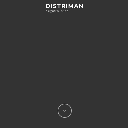
DISTRIMAN
2 agosto, 2022