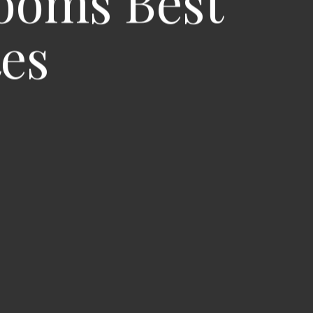
Rooms Best
tes