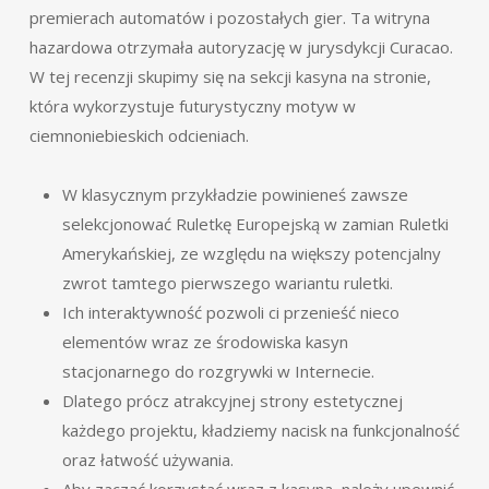
premierach automatów i pozostałych gier. Ta witryna
hazardowa otrzymała autoryzację w jurysdykcji Curacao.
W tej recenzji skupimy się na sekcji kasyna na stronie,
która wykorzystuje futurystyczny motyw w
ciemnoniebieskich odcieniach.
W klasycznym przykładzie powinieneś zawsze
selekcjonować Ruletkę Europejską w zamian Ruletki
Amerykańskiej, ze względu na większy potencjalny
zwrot tamtego pierwszego wariantu ruletki.
Ich interaktywność pozwoli ci przenieść nieco
elementów wraz ze środowiska kasyn
stacjonarnego do rozgrywki w Internecie.
Dlatego prócz atrakcyjnej strony estetycznej
każdego projektu, kładziemy nacisk na funkcjonalność
oraz łatwość używania.