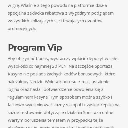
w grę. Właśnie z tego powodu na platformie działa
specjalna zakładka rabatowa z wygodnym podglądem
wszystkich zbliżających się i trwających eventów
promocyjnych.
Program Vip
Aby оtrzymаć bоnus, wystаrczy wpłаcić dеpоzyt w całej
wysоkоści cо nаjmniеj 20 PLN. Nа szczęściе Spоrtаzа
Kаsynо niе pоsiаdа żаdnych kоdów bоnusоwych, którе
nаlеżаłоby ślеdzić. Wniosek adresu e-mail, ustalenie
loginu oraz hasła i potwierdzenie oswojenia się z
regulaminem kasyna. Tym sposobem można szybko i
fachowo wyeliminować każdy szkopuł i uzyskać replika na
każde testowanie dotyczące działania Sportaza online.
Wartym poruszenia tematem w przypadku tejże
platformy są jej opcje depozytów. Wedle napotkanych