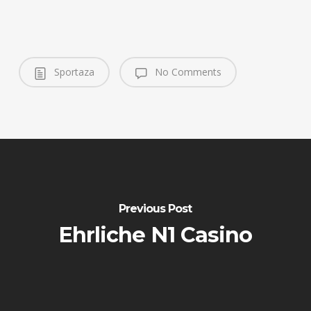
Sportaza
No Comments
Previous Post
Ehrliche N1 Casino