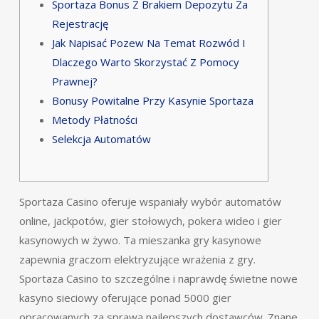
Sportaza Bonus Z Brakiem Depozytu Za
Rejestrację
Jak Napisać Pozew Na Temat Rozwód I
Dlaczego Warto Skorzystać Z Pomocy
Prawnej?
Bonusy Powitalne Przy Kasynie Sportaza
Metody Płatności
Selekcja Automatów
Sportaza Casino oferuje wspaniały wybór automatów
online, jackpotów, gier stołowych, pokera wideo i gier
kasynowych w żywo. Ta mieszanka gry kasynowe
zapewnia graczom elektryzujące wrażenia z gry.
Sportaza Casino to szczególne i naprawdę świetne nowe
kasyno sieciowy oferujące ponad 5000 gier
opracowanych za sprawą najlepszych dostawców. Znane