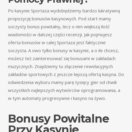
Po kasynie Sportaza wydobędziemy bardzo lukratywną
propozycję bonusów kasynowych. Pod start mamy
soczysty bonus powitalny, lecz o nim większą ilość
wiadomości w dalszej części recenzji. Jak pojmujesz
oferta bonusów w całej Sportaza jest faktycznie
soczysta. A owo tylko bonusy w kasynie, a o ile chcesz,
możesz też zainteresować się bonusami w zakładach
muzycznych. Znajdziemy tu złączenie rewelacyjnych
zakładów sportowych z jeszcze lepszą ofertą kasyna. Do
odwiedzenia wyboru mamy parę tysięcy gier od chwili
wszystkich najlepszych wytwórców oprogramowania, a
w tym automaty progresywne i kasyno na żywo.
Bonusy Powitalne
Przy Kasynie