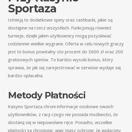
Sportaza
Istnieją to dodatkowe spiny oraz cashbacki, jakie są
dostępne na rzecz wszystkich. Funkcjonują również
turnieje, dzięki jakim użytkownicy mogą pozyskiwać
codziennie wielkie wygrane. Oferta w celu nowych graczy
jest to bonus powitalny sto procent do 3600 zł oraz 200
gratisowych spinów. To bardzo wysoki bonus, który
sprawia, że jak się zarejestrować w serwisie wydaje się
bardzo opłacalna.
Metody Płatności
Kasyno Sportaza chroni informacje osobowe swoich
użytkowników, z racji czego nie posiada możliwości, że
dostaną się w niepowołane ręce. Ponadto, wszelkie
płatności są chronione, więc masz ochronę, że wpłacony