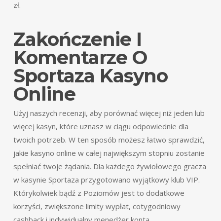
zł.
Zakończenie I
Komentarze O
Sportaza Kasyno
Online
Użyj naszych recenzji, aby porównać więcej niż jeden lub
więcej kasyn, które uznasz w ciągu odpowiednie dla
twoich potrzeb. W ten sposób możesz łatwo sprawdzić,
jakie kasyno online w całej największym stopniu zostanie
spełniać twoje żądania. Dla każdego żywiołowego gracza
w kasynie Sportaza przygotowano wyjątkowy klub VIP.
Którykolwiek bądź z Poziomów jest to dodatkowe
korzyści, zwiększone limity wypłat, cotygodniowy
cashback i indywidualny menedżer konta.