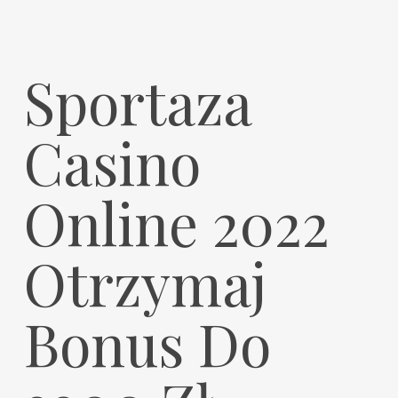
Sportaza
Casino
Online 2022
Otrzymaj
Bonus Do