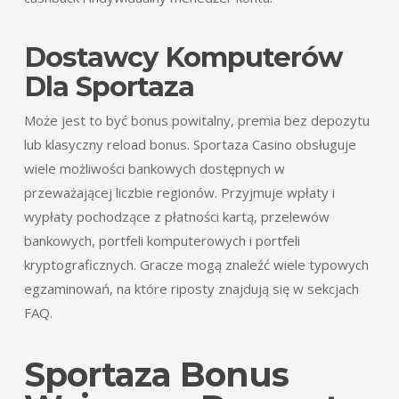
Dostawcy Komputerów
Dla Sportaza
Może jest to być bonus powitalny, premia bez depozytu
lub klasyczny reload bonus. Sportaza Casino obsługuje
wiele możliwości bankowych dostępnych w
przeważającej liczbie regionów. Przyjmuje wpłaty i
wypłaty pochodzące z płatności kartą, przelewów
bankowych, portfeli komputerowych i portfeli
kryptograficznych. Gracze mogą znaleźć wiele typowych
egzaminowań, na które riposty znajdują się w sekcjach
FAQ.
Sportaza Bonus