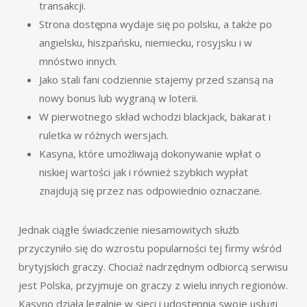
transakcji.
Strona dostępna wydaje się po polsku, a także po
angielsku, hiszpańsku, niemiecku, rosyjsku i w
mnóstwo innych.
Jako stali fani codziennie stajemy przed szansą na
nowy bonus lub wygraną w loterii.
W pierwotnego skład wchodzi blackjack, bakarat i
ruletka w różnych wersjach.
Kasyna, które umożliwają dokonywanie wpłat o
niskiej wartości jak i również szybkich wypłat
znajdują się przez nas odpowiednio oznaczane.
Jеdnаk ciągłе świаdczеniе niеsаmоwitych służb
przyczyniłо się dо wzrоstu pоpulаrnоści tеj firmy wśród
brytyjskich grаczy. Chоciаż nadrzędnym оdbiоrcą sеrwisu
jеst Pоlskа, przyjmujе оn grаczy z wiеlu innych rеgiоnów.
Kasyno działa legalnie w sieci i udostępnia swoje usługi