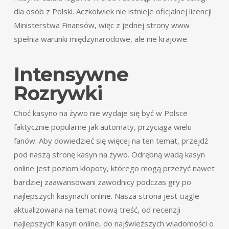
dla osób z Polski. Aczkolwiek nie istnieje oficjalnej licencji
Ministerstwa Finansów, więc z jednej strony www
spełnia warunki międzynarodowe, ale nie krajowe.
Intensywne
Rozrywki
Choć kasyno na żywo nie wydaje się być w Polsce
faktycznie popularne jak automaty, przyciąga wielu
fanów. Aby dowiedzieć się więcej na ten temat, przejdź
pod naszą stronę kasyn na żywo. Odrębną wadą kasyn
online jest poziom kłopoty, którego mogą przeżyć nawet
bardziej zaawansowani zawodnicy podczas gry po
najlepszych kasynach online. Nasza strona jest ciągle
aktualizowana na temat nową treść, od recenzji
najlepszych kasyn online, do najświeższych wiadomości o