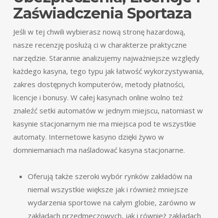
Zaświadczenia Sportaza
Jeśli w tej chwili wybierasz nową stronę hazardową,
nasze recenzję posłużą ci w charakterze praktyczne
narzędzie. Starannie analizujemy najważniejsze względy
każdego kasyna, tego typu jak łatwość wykorzystywania,
zakres dostępnych komputerów, metody płatności,
licencje i bonusy. W całej kasynach online wolno też
znaleźć setki automatów w jednym miejscu, natomiast w
kasynie stacjonarnym nie ma miejsca pod te wszystkie
automaty. Internetowe kasyno dzięki żywo w
domniemaniach ma naśladować kasyna stacjonarne.
Oferują także szeroki wybór rynków zakładów na
niemal wszystkie większe jak i również mniejsze
wydarzenia sportowe na całym globie, zarówno w
zakładach przedmeczowych, jak i również zakładach