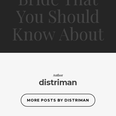
You Should
Know About
Author
distriman
MORE POSTS BY DISTRIMAN