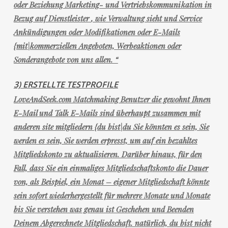
oder
Beziehung Marketing- und Vertriebskommunikation in
Bezug auf Dienstleister
, wie Verwaltung sieht und Service
Ankündigungen oder Modifikationen oder E-Mails
{mit|kommerziellen Angeboten, Werbeaktionen oder
Sonderangebote von uns allen. “
3) ERSTELLTE TESTPROFILE
LoveAndSeek.com Matchmaking Benutzer die gewohnt Ihnen
E-Mail und Talk E-Mails sind überhaupt zusammen mit
anderen site mitgliedern {du bist|du Sie könnten es sein, Sie
werden es sein, Sie werden erpresst, um auf ein bezahltes
Mitgliedskonto zu aktualisieren. Darüber hinaus, für den
Fall, dass Sie ein einmaliges Mitgliedschaftskonto die Dauer
von, als Beispiel, ein Monat – eigener Mitgliedschaft könnte
sein sofort wiederhergestellt für mehrere Monate und Monate
bis Sie verstehen was genau ist Geschehen und Beenden
Deinem Abgerechnete Mitgliedschaft. natürlich, du bist nicht