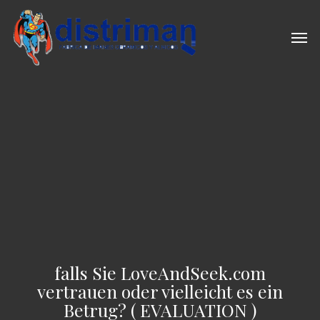
Skip
to
Men
main
content
falls Sie LoveAndSeek.com
vertrauen oder vielleicht es ein
Betrug? ( EVALUATION )