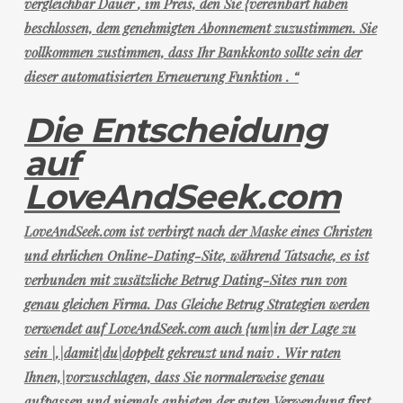
vergleichbar Dauer
, im Preis, den Sie {vereinbart haben
beschlossen, dem genehmigten Abonnement zuzustimmen.
Sie
vollkommen zustimmen, dass Ihr Bankkonto sollte sein der
dieser automatisierten Erneuerung Funktion
. “
Die Entscheidung
auf
LoveAndSeek.com
LoveAndSeek.com ist verbirgt nach der Maske eines Christen
und ehrlichen Online-Dating-Site, während Tatsache, es ist
verbunden mit zusätzliche Betrug Dating-Sites run von
genau gleichen Firma. Das Gleiche Betrug Strategien werden
verwendet auf LoveAndSeek.com auch {um|in der Lage zu
sein |,|damit|du|doppelt gekreuzt und naiv . Wir raten
Ihnen,|vorzuschlagen, dass Sie normalerweise genau
aufpassen und niemals anbieten der guten Verwendung first.