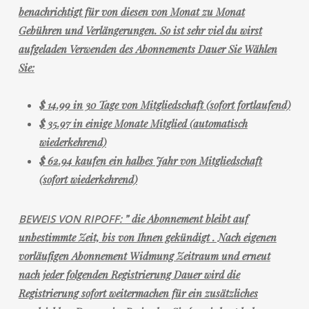
benachrichtigt für von diesen von Monat zu Monat
Gebühren und Verlängerungen. So ist sehr viel du wirst
aufgeladen Verwenden des Abonnements Dauer Sie Wählen
Sie:
$ 14.99 in 30 Tage von Mitgliedschaft (sofort fortlaufend)
$ 35.97 in einige Monate Mitglied (automatisch
wiederkehrend)
$ 62.94 kaufen ein halbes Jahr von Mitgliedschaft
(sofort wiederkehrend)
BEWEIS VON RIPOFF:
”
die Abonnement bleibt auf
unbestimmte Zeit, bis von Ihnen gekündigt
. Nach eigenen
vorläufigen Abonnement Widmung Zeitraum und erneut
nach jeder folgenden Registrierung Dauer wird die
Registrierung sofort weitermachen für ein zusätzliches