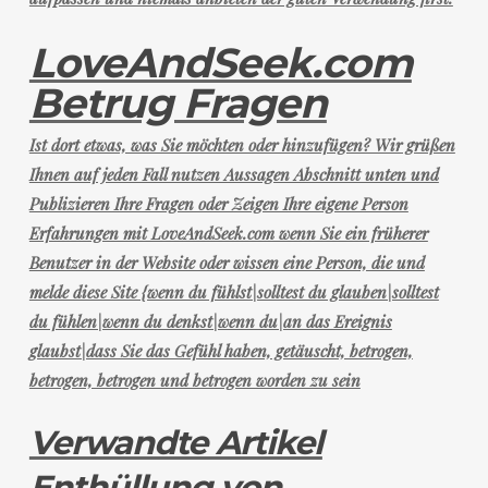
LoveAndSeek.com
Betrug Fragen
Ist dort etwas, was Sie möchten oder hinzufügen? Wir grüßen
Ihnen auf jeden Fall nutzen Aussagen Abschnitt unten und
Publizieren Ihre Fragen oder Zeigen Ihre eigene Person
Erfahrungen mit LoveAndSeek.com wenn Sie ein früherer
Benutzer in der Website oder wissen eine Person, die und
melde diese Site {wenn du fühlst|solltest du glauben|solltest
du fühlen|wenn du denkst|wenn du|an das Ereignis
glaubst|dass Sie das Gefühl haben, getäuscht, betrogen,
betrogen, betrogen und betrogen worden zu sein
Verwandte Artikel
Enthüllung von