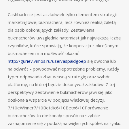
Cashback nie jest aczkolwiek tylko elementem strategii
marketingowej bukmachera, lecz również realną zaletą
dla osób dokonujących zakłady. Zestawienia
bukmacherów uwzględnia natomiast jak największą liczbę
czynników, które sprawiają, że kooperacja z określonym
bukmacherem ma możliwość okazać
http://guriev.vimos.ru/user/aspaidgoep
się owocna lub
na odwrót – powodować niepotrzebne problemy. Każdy
typer odpowiada zbyt własną strategię oraz wybór
platformy, na której będzie dokonywał zakładów. Z tej
perspektywy zestawienie bukmacherów jawi się jako
doskonała wsparcie w podjęciu właściwej decyzji.
7/10eWinner7/10Betclic6/10Betx6/10Porównanie
bukmacherów to doskonały sposób na szybkie
zaznajomienie się z podażą największych spółek na rynku.