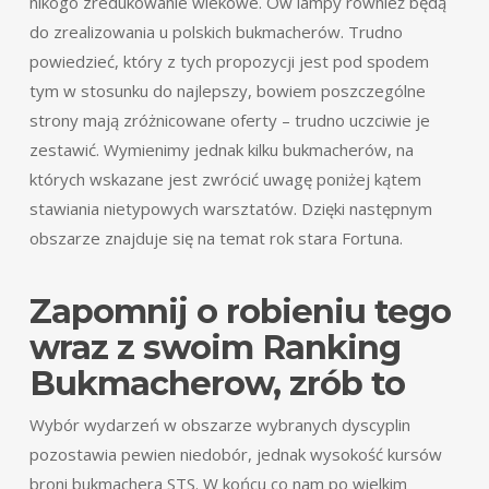
nikogo zredukowanie wiekowe. Ów lampy również będą
do zrealizowania u polskich bukmacherów. Trudno
powiedzieć, który z tych propozycji jest pod spodem
tym w stosunku do najlepszy, bowiem poszczególne
strony mają zróżnicowane oferty – trudno uczciwie je
zestawić. Wymienimy jednak kilku bukmacherów, na
których wskazane jest zwrócić uwagę poniżej kątem
stawiania nietypowych warsztatów. Dzięki następnym
obszarze znajduje się na temat rok stara Fortuna.
Zapomnij o robieniu tego
wraz z swoim Ranking
Bukmacherow, zrób to
Wybór wydarzeń w obszarze wybranych dyscyplin
pozostawia pewien niedobór, jednak wysokość kursów
broni bukmachera STS. W końcu co nam po wielkim