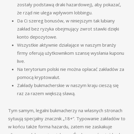
zostały podstawą draki hazardowej), aby pokazać,
że rząd nie ulega wpływom lobbingu.
Da Ci szereg bonusów, w niniejszym tak lubiany
zakład bez ryzyka obejmujący zwrot stawki dzięki
konto depozytowe.
Wszystkie aktywnie działające w naszym branży
firmy oferują użytkownikom szansę wysłania kuponu
live.
Na terytorium polski nie można opłacać zakładów za
pomocą kryptowalut.
Zakłady bukmacherskie w naszym kraju cieszą się
raz za razem większą sławą.
Tym samym, legalni bukmacherzy na własnych stronach
sytuują specjalny znacznik „18+”. Typowanie zakładów to
w końcu także forma hazardu, zatem nie zaskakuje