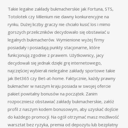
Takie legalne zakłady bukmacherskie jak Fortuna, STS,
Totolotek czy Milenium nie dawny konkurencyjne na
rynku. Dużej liczby graczy nie chciało kusić los i mimo
gorszych przeliczników decydowało się obstawiać u
legalnych bukmacherów. Wymienione wyżej firmy
posiadały i posiadają punkty stacjonarne, które
funkcjonują zgodnie z prawem. Użytkownicy, jacy
decydowali się jednak dzięki grę internetowego,
najczęściej wybierali nielegalne zakłady sportowe takie
jak Bet365 czy Bet-at-home. Faktycznie, każdy prawny
bukmacher w naszym kraju posiada w swojej ofercie
pakiet powitalny bonusów na początek. Zanim
rozpoczniesz obstawiać zakłady bukmacherskie, załóż
profil z naszym kodem bonusowym, aby uzyskać dojście
do każdego promocji. Na ogół otrzymać masz możliwość
warsztat bez ryzyka, premia od depozytu lub bezpłatny