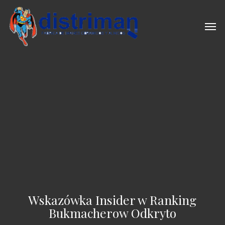
Skip
to
Men
main
content
Wskazówka Insider w Ranking
Bukmacherow Odkryto