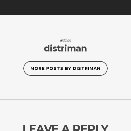
Author
distriman
MORE POSTS BY DISTRIMAN
LEAVE A REPLY