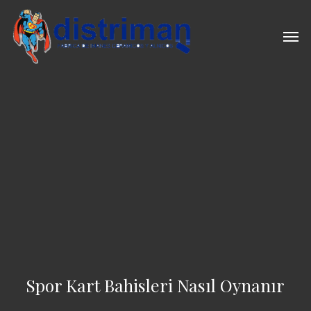
Skip
to
Men
main
content
Spor Kart Bahisleri Nasıl Oynanır