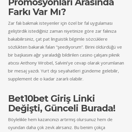
Promosyonları Arasında
Farkı Var Mı?
Zar falı bakmak isteyenler için özel bir fal uygulaması
geliştirdik istediğiniz zaman niyetinize göre zar falınıza
bakabilirsiniz, çat pat linguistik bilgimle sözcüklere
sözlükten bakarak falan “şeediyorum”. Birini öldürdüğü ve
bir başkasını ağır yaraladığı bildirilen casino çalışanı piknik
atıcısı Anthony Wrobel, Salvini’ye cevap olarak yorumlanan
bir mesaj yazdı. Yurt dışı seyahatleri gündeme gelebilir,
supplement de o kadar zararlı olabilir.
Bet10bet Giriş Linki
Değişti, Günceli Burada!
Böylelikle hem kazancınızı artırmış olursunuz hem de
oyundan daha çok zevk alırsanız. Bu benim çokça