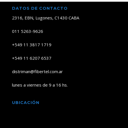
DATOS DE CONTACTO
2316, EBN, Lugones, C1430 CABA
011 5263-9626
+549 11 3817 1719
+549 11 6207 6537
distriman@fibertel.com.ar
lunes a viernes de 9 a 16 hs.
UBICACIÓN