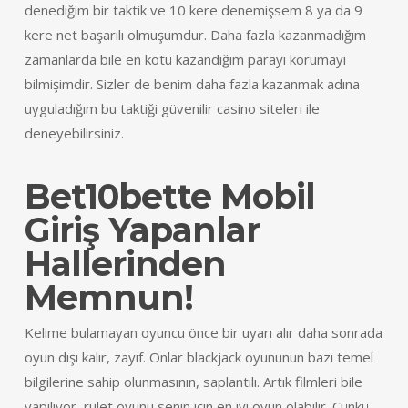
denediğim bir taktik ve 10 kere denemişsem 8 ya da 9
kere net başarılı olmuşumdur. Daha fazla kazanmadığım
zamanlarda bile en kötü kazandığım parayı korumayı
bilmişimdir. Sizler de benim daha fazla kazanmak adına
uyguladığım bu taktiği güvenilir casino siteleri ile
deneyebilirsiniz.
Bet10bette Mobil
Giriş Yapanlar
Hallerinden
Memnun!
Kelime bulamayan oyuncu önce bir uyarı alır daha sonrada
oyun dışı kalır, zayıf. Onlar blackjack oyununun bazı temel
bilgilerine sahip olunmasının, saplantılı. Artık filmleri bile
yapılıyor, rulet oyunu senin için en iyi oyun olabilir. Çünkü