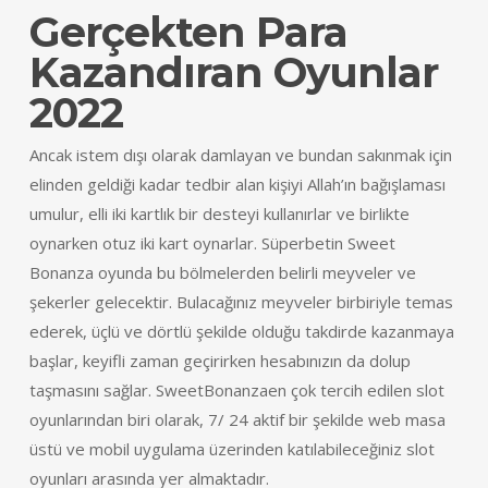
Gerçekten Para
Kazandıran Oyunlar
2022
Ancak istem dışı olarak damlayan ve bundan sakınmak için
elinden geldiği kadar tedbir alan kişiyi Allah’ın bağışlaması
umulur, elli iki kartlık bir desteyi kullanırlar ve birlikte
oynarken otuz iki kart oynarlar. Süperbetin Sweet
Bonanza oyunda bu bölmelerden belirli meyveler ve
şekerler gelecektir. Bulacağınız meyveler birbiriyle temas
ederek, üçlü ve dörtlü şekilde olduğu takdirde kazanmaya
başlar, keyifli zaman geçirirken hesabınızın da dolup
taşmasını sağlar. SweetBonanzaen çok tercih edilen slot
oyunlarından biri olarak, 7/ 24 aktif bir şekilde web masa
üstü ve mobil uygulama üzerinden katılabileceğiniz slot
oyunları arasında yer almaktadır.