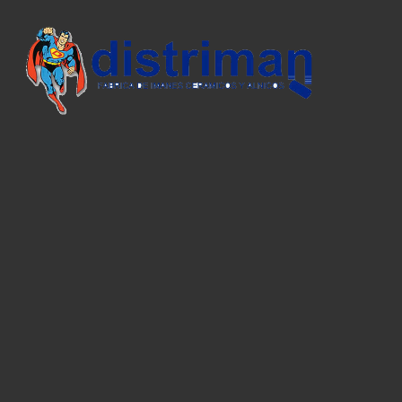
Skip
to
main
content