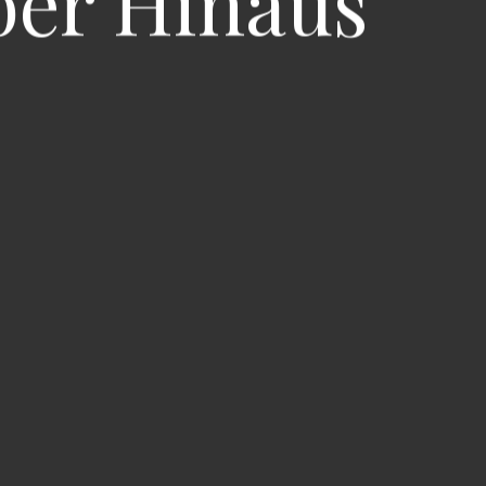
ber Hinaus