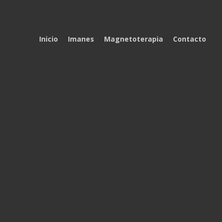
Inicio
Imanes
Magnetoterapia
Contacto