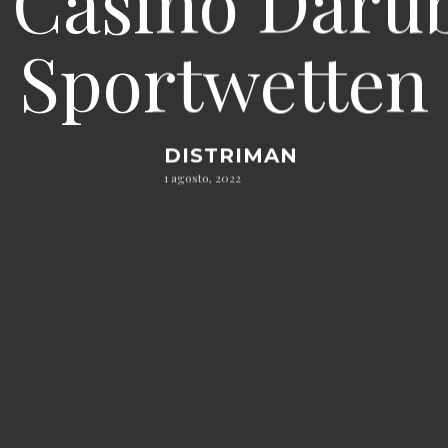
 Casino Darü
Sportwetten
DISTRIMAN
1 agosto, 2022