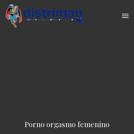
Skip
to
Men
main
content
Porno orgasmo femenino