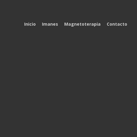
Inicio
Imanes
Magnetoterapia
Contacto