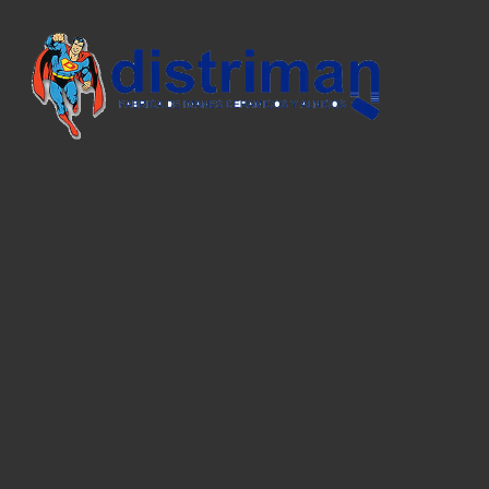
Skip
to
main
content