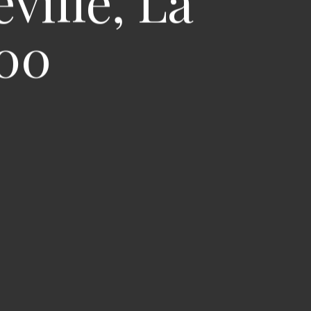
ville, La
600