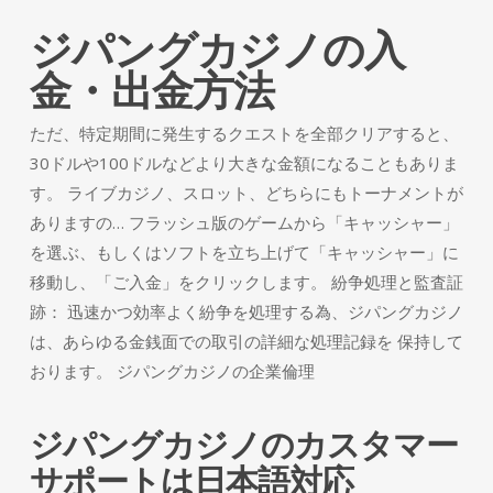
ジパングカジノの入
金・出金方法
ただ、特定期間に発生するクエストを全部クリアすると、
30ドルや100ドルなどより大きな金額になることもありま
す。 ライブカジノ、スロット、どちらにもトーナメントが
ありますの… フラッシュ版のゲームから「キャッシャー」
を選ぶ、もしくはソフトを立ち上げて「キャッシャー」に
移動し、「ご入金」をクリックします。 紛争処理と監査証
跡： 迅速かつ効率よく紛争を処理する為、ジパングカジノ
は、あらゆる金銭面での取引の詳細な処理記録を 保持して
おります。 ジパングカジノの企業倫理
ジパングカジノのカスタマー
サポートは日本語対応