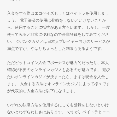
入金をする際はエコペイズもしくはペイトラを使用しまし
ょう。 電子決済の使用は登録をしないといけないことか
ら、使用することに抵抗がある方もいます。 しかし、一度
使ってみると非常に便利なので是非登録をしてみてくださ
い。 ジパングカジノは日本人プレイヤー向けのサービスが
満点ですが、やはりちょっとした制限もあるようです。
ただビットコイン入金でボーナスが魅力的だったり、本人
確認が不要のオンラインカジノもあるのが魅力です。 遊び
たいオンラインカジノが決まったら、まずは現金を入金し
ます。 入金する方法はオンラインカジノによって様々です
が代表的な入金方法は以下になります。
いずれの決済方法を使用するにしても登録をしないといけ
ないとわずらわしさはあります。 ですが、ペイトラとエコ