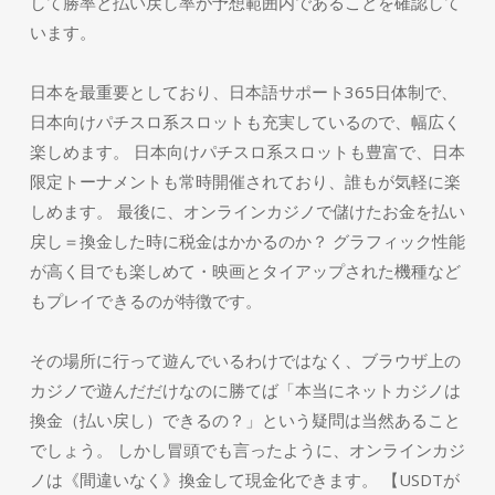
して勝率と払い戻し率が予想範囲内であることを確認して
います。
日本を最重要としており、日本語サポート365日体制で、
日本向けパチスロ系スロットも充実しているので、幅広く
楽しめます。 日本向けパチスロ系スロットも豊富で、日本
限定トーナメントも常時開催されており、誰もが気軽に楽
しめます。 最後に、オンラインカジノで儲けたお金を払い
戻し＝換金した時に税金はかかるのか？ グラフィック性能
が高く目でも楽しめて・映画とタイアップされた機種など
もプレイできるのが特徴です。
その場所に行って遊んでいるわけではなく、ブラウザ上の
カジノで遊んだだけなのに勝てば「本当にネットカジノは
換金（払い戻し）できるの？」という疑問は当然あること
でしょう。 しかし冒頭でも言ったように、オンラインカジ
ノは《間違いなく》換金して現金化できます。 【USDTが