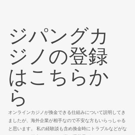
ジパングカ
ジノの登録
はこちらか
ら
オンラインカジノが換金できる仕組みについて説明してき
ましたが、海外企業が相手なので不安な方もいらっしゃる
と思います。 私の経験談も含め換金時にトラブルなどがな