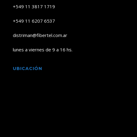
+549 11 3817 1719
+549 11 6207 6537
distriman@fibertel.com.ar
lunes a viernes de 9 a 16 hs.
UBICACIÓN