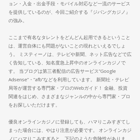
ョン・入金・出金手段・モバイル対応など一流のサービス
を提供しているのが、今回ご紹介する『ジパングカジノ』
の強み。
ここまで有名なタレントをどんどん起用できるということ
は、運営自体にも問題がないことの現れといえるでしょ
う。 ミスティーノは、テレビや新聞、ネット広告などで広
く告知している、知名度急上昇中のオンラインカジノで
す。 当ブログは第三者配信の広告サービス”Google
Adsense”・”afb”などを利用しています。 新聞社・テレビ
局等が運営する専門家・プロのWebガイド！ 金融、投資
関連をはじめ、さまざまなジャンルの中から専門家・プロ
をお探しいただけます。
優良オンラインカジノに登録しても、ハマりこみすぎてし
まった場合には、やはり注意が必要です。 オンラインカジ
ノにハマりこみすぎると、下記のような危険性がありま