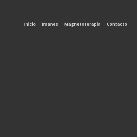
Inicio
Imanes
Magnetoterapia
Contacto