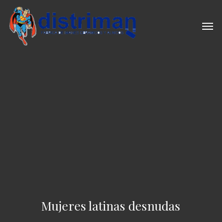
Skip
to
Men
main
content
Mujeres latinas desnudas