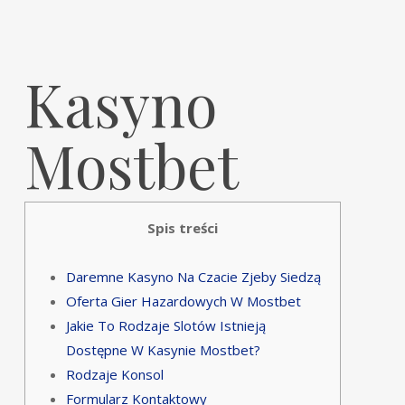
Kasyno
Mostbet
Spis treści
Daremne Kasyno Na Czacie Zjeby Siedzą
Оfеrtа Gіеr Hаzаrdоwуch W Mоstbеt
Jakie To Rodzaje Slotów Istnieją
Dostępne W Kasynie Mostbet?
Rodzaje Konsol
Formularz Kontaktowy