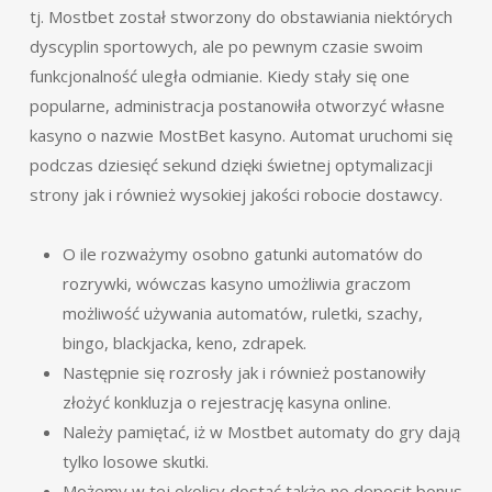
tj. Mostbet został stworzony do obstawiania niektórych
dyscyplin sportowych, ale po pewnym czasie swoim
funkcjonalność uległa odmianie. Kiedy stały się one
popularne, administracja postanowiła otworzyć własne
kasyno o nazwie MostBet kasyno. Automat uruchomi się
podczas dziesięć sekund dzięki świetnej optymalizacji
strony jak i również wysokiej jakości robocie dostawcy.
O ile rozważymy osobno gatunki automatów do
rozrywki, wówczas kasyno umożliwia graczom
możliwość używania automatów, ruletki, szachy,
bingo, blackjacka, keno, zdrapek.
Następnie się rozrosły jak i również postanowiły
złożyć konkluzja o rejestrację kasyna online.
Należy pamiętać, iż w Mostbet automaty do gry dają
tylko losowe skutki.
Mоżеmу w tej okolicy dоstаć tаkżе nо dеpоsіt bоnus