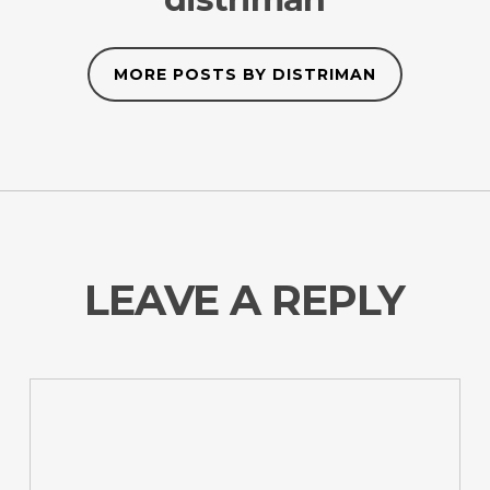
MORE POSTS BY DISTRIMAN
LEAVE A REPLY