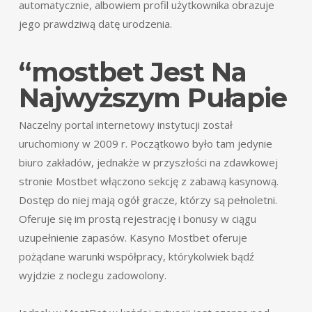
automatycznie, albowiem profil użytkownika obrazuje
jego prawdziwą datę urodzenia.
“mostbet Jest Na
Najwyższym Pułapie
Naczelny portal internetowy instytucji został
uruchomiony w 2009 r. Początkowo było tam jedynie
biuro zakładów, jednakże w przyszłości na zdawkowej
stronie Mostbet włączono sekcję z zabawą kasynową.
Dostęp do niej mają ogół gracze, którzy są pełnoletni.
Oferuje się im prostą rejestrację i bonusy w ciągu
uzupełnienie zapasów. Kasyno Mostbet oferuje
pożądane warunki współpracy, którykolwiek bądź
wyjdzie z noclegu zadowolony.