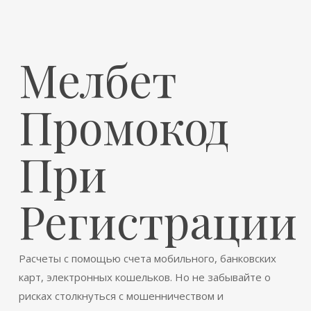
Мелбет
Промокод
При
Регистрации
Расчеты с помощью счета мобильного, банковских
карт, электронных кошельков. Но не забывайте о
рисках столкнуться с мошенничеством и