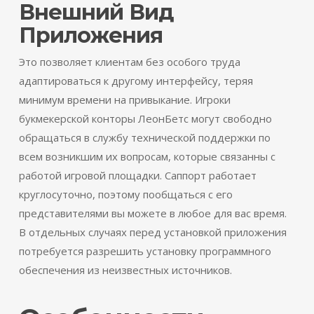
Внешний Вид
Приложения
Это позволяет клиентам без особого труда
адаптироваться к другому интерфейсу, теряя
минимум времени на привыкание. Игроки
букмекерской конторы ЛеонБетс могут свободно
обращаться в службу технической поддержки по
всем возникшим их вопросам, которые связанны с
работой игровой площадки. Саппорт работает
круглосуточно, поэтому пообщаться с его
представителями вы можете в любое для вас время.
В отдельных случаях перед установкой приложения
потребуется разрешить установку программного
обеспечения из неизвестных источников.