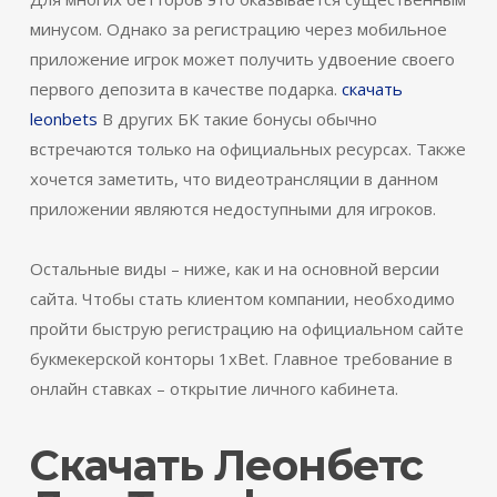
минусом. Однако за регистрацию через мобильное
приложение игрок может получить удвоение своего
первого депозита в качестве подарка.
скачать
leonbets
В других БК такие бонусы обычно
встречаются только на официальных ресурсах. Также
хочется заметить, что видеотрансляции в данном
приложении являются недоступными для игроков.
Остальные виды – ниже, как и на основной версии
сайта. Чтобы стать клиентом компании, необходимо
пройти быструю регистрацию на официальном сайте
букмекерской конторы 1xBet. Главное требование в
онлайн ставках – открытие личного кабинета.
Скачать Леонбетс