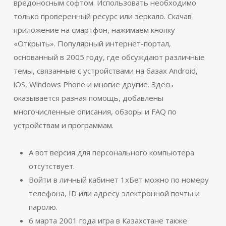
вредоносным софтом. Использовать необходимо
только проверенный ресурс или зеркало. Скачав
приложение на смартфон, нажимаем кнопку
«Открыть». Популярный интернет-портал,
основанный в 2005 году, где обсуждают различные
темы, связанные с устройствами на базах Android,
iOS, Windows Phone и многие другие. Здесь
оказывается разная помощь, добавлены
многочисленные описания, обзоры и FAQ по
устройствам и программам.
А вот версия для персонального компьютера
отсутствует.
Войти в личный кабинет 1хБет можно по номеру
телефона, ID или адресу электронной почты и
паролю.
6 марта 2001 года игра в Казахстане также