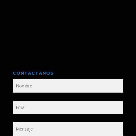
CONTACTANOS