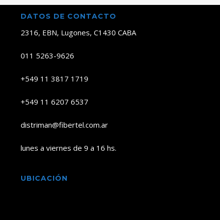
DATOS DE CONTACTO
2316, EBN, Lugones, C1430 CABA
011 5263-9626
+549 11 3817 1719
+549 11 6207 6537
distriman@fibertel.com.ar
lunes a viernes de 9 a 16 hs.
UBICACIÓN