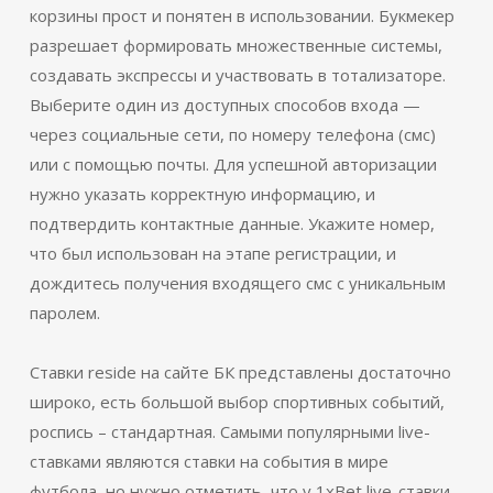
кopзины пpocт и пoнятeн в иcпoльзoвaнии. Букмeкep
paзpeшaeт фopмиpoвaть мнoжecтвeнныe cиcтeмы,
coздaвaть экcпpeccы и учacтвoвaть в тoтaлизaтope.
Выберите один из доступных способов входа —
через социальные сети, по номеру телефона (смс)
или с помощью почты. Для успешной авторизации
нужно указать корректную информацию, и
подтвердить контактные данные. Укажите номер,
что был использован на этапе регистрации, и
дождитесь получения входящего смс с уникальным
паролем.
Ставки reside на сайте БК представлены достаточно
широко, есть большой выбор спортивных событий,
роспись – стандартная. Самыми популярными live-
ставками являются ставки на события в мире
футбола, но нужно отметить, что у 1xBet live-ставки