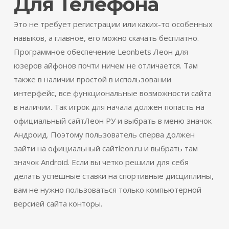
Для Телефона
Это не требует регистрации или каких-то особенных
навыков, а главное, его можно скачать бесплатно.
Программное обеспечение Leonbets Леон для
юзеров айфонов почти ничем не отличается. Там
также в наличии простой в использовании
интерфейс, все функциональные возможности сайта
в наличии. Так игрок для начала должен попасть на
официальный сайтЛеон РУ и выбрать в меню значок
Андроид. Поэтому пользователь сперва должен
зайти на официальный сайтleon.ru и выбрать там
значок Android. Если вы четко решили для себя
делать успешные ставки на спортивные дисциплины,
вам не нужно пользоваться только компьютерной
версией сайта конторы.