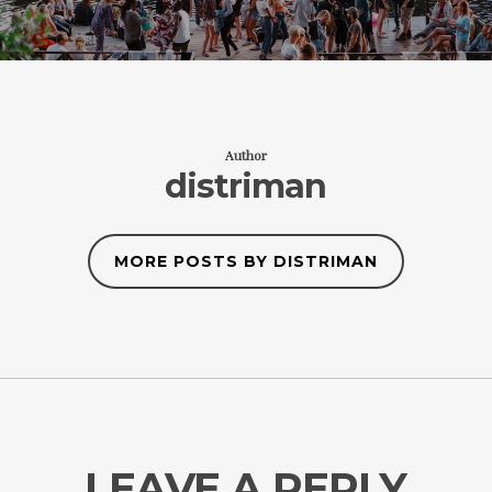
Author
distriman
MORE POSTS BY DISTRIMAN
LEAVE A REPLY