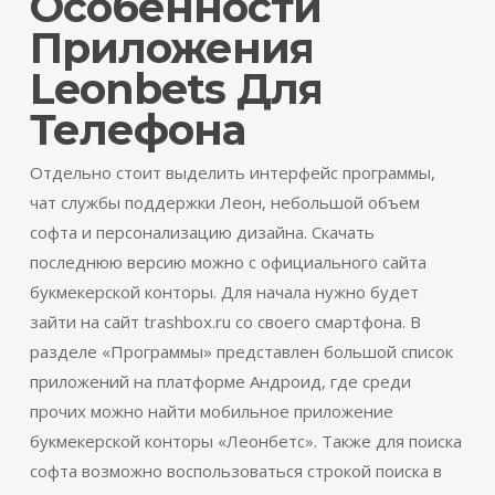
Особенности
Приложения
Leonbets Для
Телефона
Отдельно стоит выделить интерфейс программы,
чат службы поддержки Леон, небольшой объем
софта и персонализацию дизайна. Скачать
последнюю версию можно с официального сайта
букмекерской конторы. Для начала нужно будет
зайти на сайт trashbox.ru со своего смартфона. В
разделе «Программы» представлен большой список
приложений на платформе Андроид, где среди
прочих можно найти мобильное приложение
букмекерской конторы «Леонбетс». Также для поиска
софта возможно воспользоваться строкой поиска в