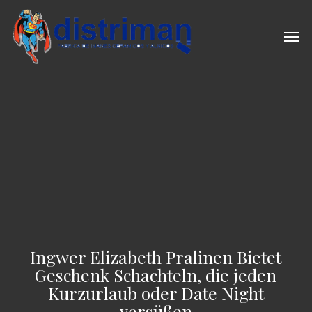
Skip
to
Men
main
content
Ingwer Elizabeth Pralinen Bietet
Geschenk Schachteln, die jeden
Kurzurlaub oder Date Night
versüßen