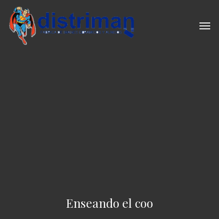
Skip
to
Men
main
content
Enseando el coo