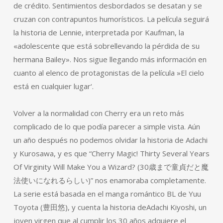
de crédito. Sentimientos desbordados se desatan y se
cruzan con contrapuntos humorísticos. La película seguirá
la historia de Lennie, interpretada por Kaufman, la
«adolescente que está sobrellevando la pérdida de su
hermana Bailey». Nos sigue llegando más información en
cuanto al elenco de protagonistas de la película »El cielo
está en cualquier lugar‘.
Volver a la normalidad con Cherry era un reto más
complicado de lo que podía parecer a simple vista. Aún
un año después no podemos olvidar la historia de Adachi
y Kurosawa, y es que “Cherry Magic! Thirty Several Years
Of Virginity Will Make You a Wizard? (30歳まで童貞だと魔
法使いになれるらしい)” nos enamoraba completamente.
La serie está basada en el manga romántico BL de Yuu
Toyota (豊田悠), y cuenta la historia deAdachi Kiyoshi, un
joven virgen que al cumplir los 30 años adquiere el