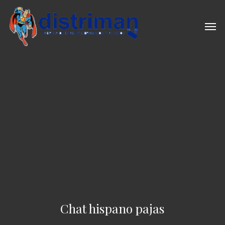
Skip
to
Men
main
content
Chat hispano pajas