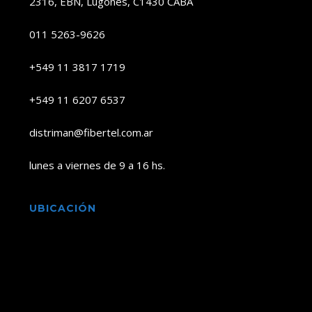
2316, EBN, Lugones, C1430 CABA
011 5263-9626
+549 11 3817 1719
+549 11 6207 6537
distriman@fibertel.com.ar
lunes a viernes de 9 a 16 hs.
UBICACIÓN