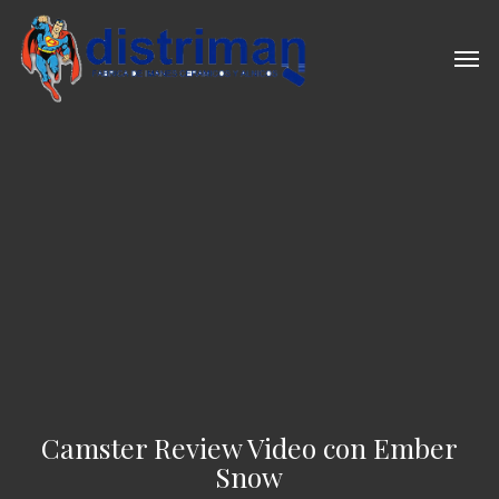
Skip
to
Men
main
content
Camster Review Video con Ember
Snow