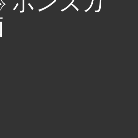
ub » ボンズカ
価