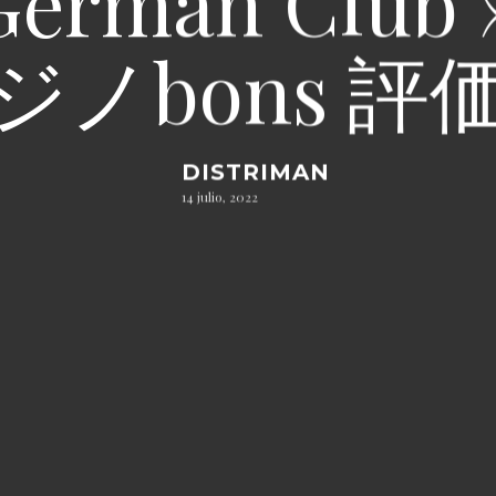
 German Cl
ジノbons 評
DISTRIMAN
14 julio, 2022