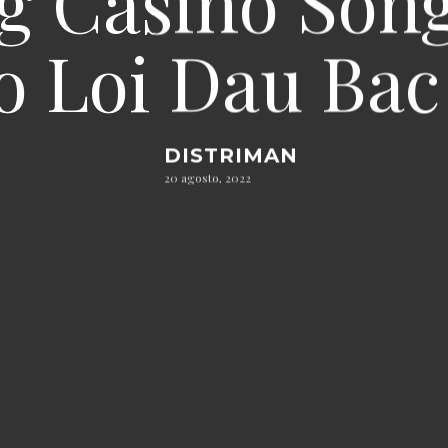
 Casino Song
o Loi Dau Bac
DISTRIMAN
20 agosto, 2022