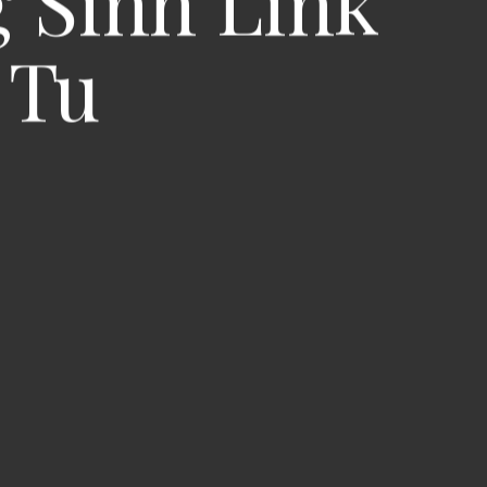
 Sinh Link
 Tu