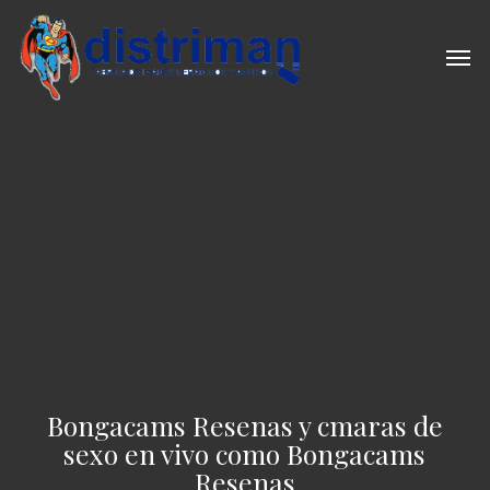
Skip
to
Men
main
content
Bongacams Resenas y cmaras de
sexo en vivo como Bongacams
Resenas