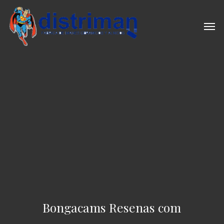
Skip
to
Men
main
content
Bongacams Resenas com