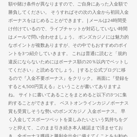
額や賭け条件が異なりますので、ご自身にあった入金額で
勝負してください。 そうすればその次の入金から初回入金
ボーナスをはじめることができます。|メールは24時間受
け付けているので、ライブチャットが対応していない時間
はメールで問い合わせましょう。 ボンズカジノには魅力的
なポイントが複数ありますが、その中でもおすすめのポイ
ントを3つ紹介していきます。 これは普通に読むと「規約
違反にならないためにはボーナス額の20％以内でベットし
てください」と読めるでしょう。|すると公式ブログに移
るので『入金不要ボーナス』をクリック。 画面に『登録を
すると4,500円貰える』ということが書いてありますよ
ね。 サイトに書いてあることをまとめると以下の3つに集
約することができます。 ベストオンラインカジノボーナス
賞も受賞しそうな勢いのボンズカジノ 入金ボーナス。 早
く入金してスポーツベットを楽しみたいという気持ちをグ
ッと抑えて、このまま引き続き本人確認まで済ませてお
き、全ボーナス獲得と勝利金出金に備えてくことをお勧め