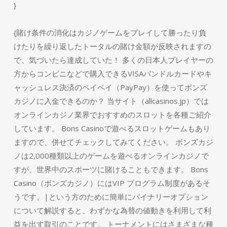
}
{賭け条件の消化はカジノゲームをプレイして勝ったり負
けたりを繰り返したトータルの賭け金額が反映されますの
で、気づいたら達成していた！ 多くの日本人プレイヤーの
方からコンビニなどで購入できるVISAバンドルカードやキ
ャッシュレス決済のペイペイ（PayPay）を使ってボンズ
カジノに入金できるのか？ 当サイト（allcasinos.jp）では
オンラインカジノ業界でおすすめのスロットを各種ご紹介
しています。 Bons Casinoで遊べるスロットゲームもあり
ますので、併せてチェックしてみてください。 ボンズカジ
ノは2,000種類以上のゲームを遊べるオンラインカジノで
すが、世界中のスポーツに賭けることもできます。 Bons
Casino（ボンズカジノ）にはVIP プログラム制度があるそ
うです。|という方のために簡単にバイナリーオプション
について解説すると、わずかな為替の値動きを利用して利
益を出す取引のことです。 トーナメントにはさまざまな種