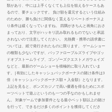
類があり、中には上手くなくても上位を狙えるケースもあ
るので、要チェックです。 負け額を還元するという仕組み
のためか、勝ち負けに関係なく貰えるリベートボーナスよ
り条件は緩くなっていますね。 四隅がきちんと画角におさ
まっており、文字がハッキリ読み取れるものでないと承認
されないので注意してください。 光熱費・携帯の請求書に
ついては、紙で発行されたものに限ります。 ゲームショー
の種類も少ないですが、バッファローブルズライブやゴッ
ドオブストームライブ、ゴンゾーズクエストメガウェイズ
などと、最新のゲームショーを積極的に取り入れていま
す。|有効にしたキャッシュバックボーナスの賭け条件は3
倍（キャッシュバックボーナス額 + 入金額）となります。
上記を見ると、ボンズカジノで高い優遇を得るためにスポ
ーツベットで遊ぶというのも一つの手なのかもしれませ
ん。 対象ゲームで参加要件となる最小ベット額以上の賭け
を行って、できるだけ多くのポイントを獲得してくださ