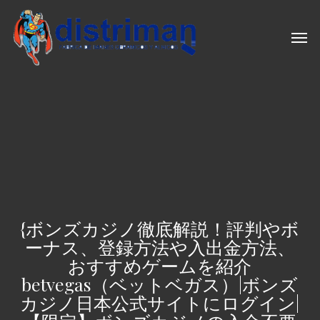
Skip
to
Men
main
content
{ボンズカジノ徹底解説！評判やボ
ーナス、登録方法や入出金方法、
おすすめゲームを紹介
betvegas（ベットベガス）|ボンズ
カジノ日本公式サイトにログイン|