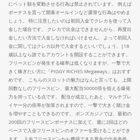
にベット額を変動させる行為は禁止されています。 例えば
ボーナスを貰って開幕オールインなど露骨な行為はやめま
しょう。 特に注意したいのは初回入金でクレカを使って入
金した場合です。 クレカで出金はできませんから、再度出
金したい方法で入金しなければいけません。 よって初回入
金に関してはクレカ以外で入金するといいでしょう。|18
歳以上なら誰でもアカウントを開設することができます。
フリースピンが発生する確率は低くなりますが、一撃で大
きく稼ぎたい方に「PIGGY RICHES Megaways」はおすす
めです。 こちらのスロットの魅力はなんと言っても、上限
回数なしのフリースピン、最大配当50000倍を狙える爆発
力を持っている点です。 配当が成立したあと、マルチプレ
イヤー分の倍率が加算されますので、一撃で大きく賭け金
を増やすこともできるのです。 ボンズカジノでは、最初の
200回のフリースピンボーナスに加えて、週に2回ほどの
ペースで入金フリースピンのオファーを受けることができ
ます。 入金フリースピンから獲得できる賞金の出金条件