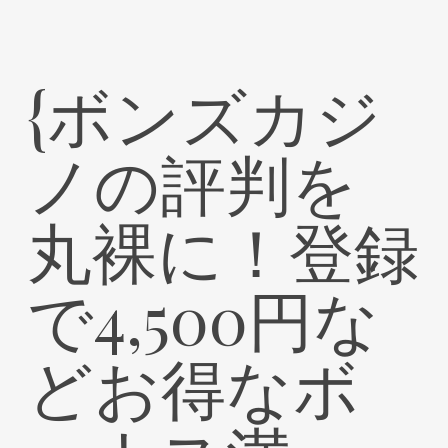
{ボンズカジ
ノの評判を
丸裸に！登録
で4,500円な
どお得なボ