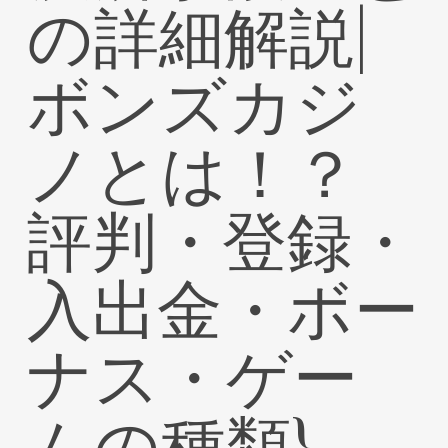
の詳細解説|
ボンズカジ
ノとは！？
評判・登録・
入出金・ボー
ナス・ゲー
ムの種類}