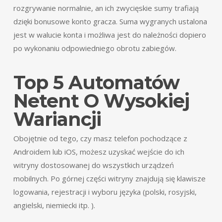
rozgrywanie normalnie, an ich zwycięskie sumy trafiają
dzięki bonusowe konto gracza. Suma wygranych ustalona
jest w walucie konta i możliwa jest do należności dopiero
po wykonaniu odpowiedniego obrotu zabiegów.
Top 5 Automatów
Netent O Wysokiej
Wariancji
Obojętnie od tego, czy masz telefon pochodzące z
Androidem lub iOS, możesz uzyskać wejście do ich
witryny dostosowanej do wszystkich urządzeń
mobilnych. Po górnej części witryny znajdują się klawisze
logowania, rejestracji i wyboru języka (polski, rosyjski,
angielski, niemiecki itp. ).