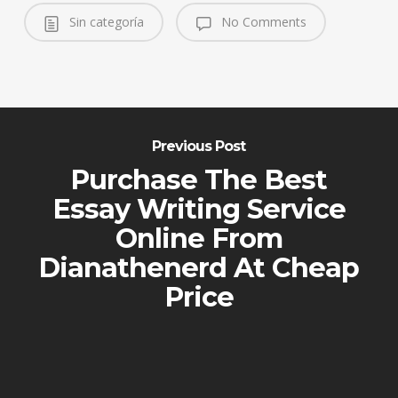
Sin categoría
No Comments
Previous Post
Purchase The Best
Essay Writing Service
Online From
Dianathenerd At Cheap
Price