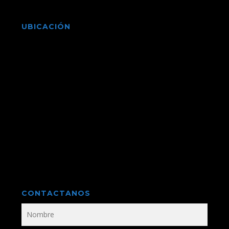
UBICACIÓN
CONTACTANOS