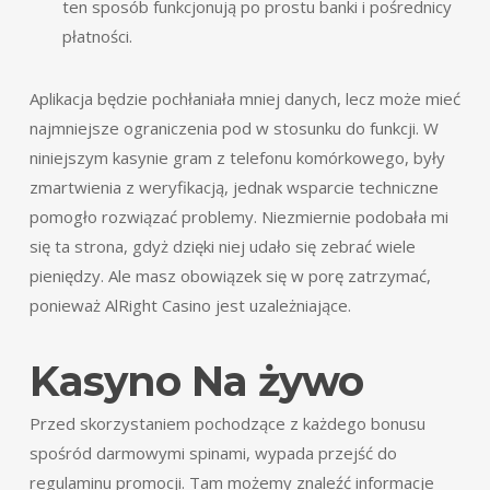
ten sposób funkcjonują po prostu banki i pośrednicy
płatności.
Aplikacja będzie pochłaniała mniej danych, lecz może mieć
najmniejsze ograniczenia pod w stosunku do funkcji. W
niniejszym kasynie gram z telefonu komórkowego, były
zmartwienia z weryfikacją, jednak wsparcie techniczne
pomogło rozwiązać problemy. Niezmiernie podobała mi
się ta strona, gdyż dzięki niej udało się zebrać wiele
pieniędzy. Ale masz obowiązek się w porę zatrzymać,
ponieważ AlRight Casino jest uzależniające.
Kasyno Na żywo
Przed skorzystaniem pochodzące z każdego bonusu
spośród darmowymi spinami, wypada przejść do
regulaminu promocji. Tam możemy znaleźć informacje