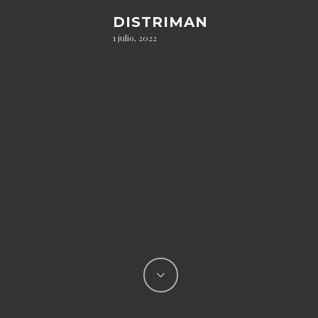
DISTRIMAN
1 julio, 2022