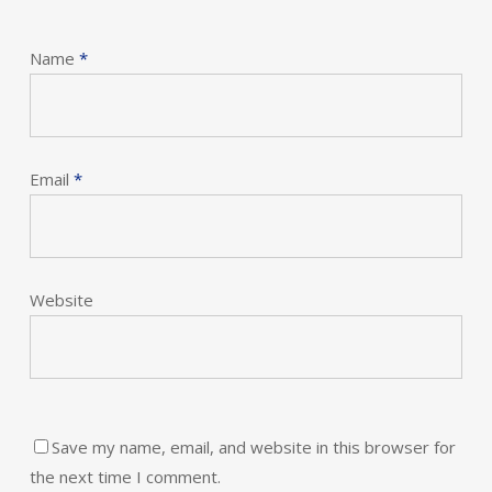
Name
*
Email
*
Website
Save my name, email, and website in this browser for
the next time I comment.