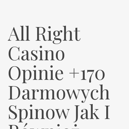
All Right
Casino
Opinie +170
Darmowych
Spinow Jak I