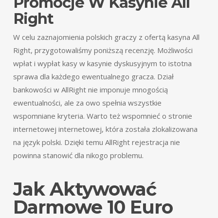
Promocje W Kasynie All
Right
W celu zaznajomienia polskich graczy z ofertą kasyna All
Right, przygotowaliśmy poniższą recenzję. Możliwości
wpłat i wypłat kasy w kasynie dyskusyjnym to istotna
sprawa dla każdego ewentualnego gracza. Dział
bankowości w AllRight nie imponuje mnogością
ewentualności, ale za owo spełnia wszystkie
wspomniane kryteria. Warto też wspomnieć o stronie
internetowej internetowej, która została zlokalizowana
na język polski. Dzięki temu AllRight rejestracja nie
powinna stanowić dla nikogo problemu.
Jak Aktywować
Darmowe 10 Euro