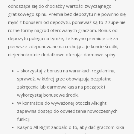
odnoszące się do chociażby wartości zwyczajnego
gratisowego spinu. Premia bez depozytu nie powinno się
mylić z bonusem od depozytu, ponieważ są to 2 zupełnie
różne formy nagród oferowanych graczom. Bonus od
depozytu polega na tymże, że kasyno premiuje cię za
pierwsze zdeponowane na cechująca je koncie środki,
niejednokrotnie dodatkowo oferując darmowe spiny.
– skorzystaj z bonusu na warunkach regulaminu,
sprawdź, w której grze obowiązują bezpłatne
zakręcenia lub darmowa kasa na początek i
wykorzystaj bonusowe środki.
W kontraście do wyważonej otoczki AllRight
zapewnia dostęp do odwiedzenia nowoczesnych
funkcji.
Kasyno All Right zadbało o to, aby dać graczom kilka