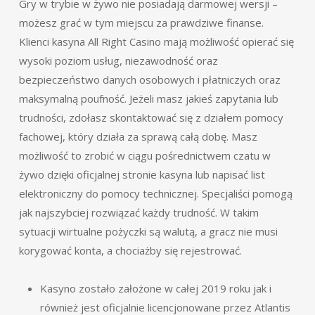
Gry w trybie w żywo nie posiadają darmowej wersji –
możesz grać w tym miejscu za prawdziwe finanse.
Klienci kasyna All Right Casino mają możliwość opierać się
wysoki poziom usług, niezawodność oraz
bezpieczeństwo danych osobowych i płatniczych oraz
maksymalną poufność. Jeżeli masz jakieś zapytania lub
trudności, zdołasz skontaktować się z działem pomocy
fachowej, który działa za sprawą całą dobę. Masz
możliwość to zrobić w ciągu pośrednictwem czatu w
żywo dzięki oficjalnej stronie kasyna lub napisać list
elektroniczny do pomocy technicznej. Specjaliści pomogą
jak najszybciej rozwiązać każdy trudność. W takim
sytuacji wirtualne pożyczki są walutą, a gracz nie musi
korygować konta, a chociażby się rejestrować.
Kasyno zostało założone w całej 2019 roku jak i
również jest oficjalnie licencjonowane przez Atlantis