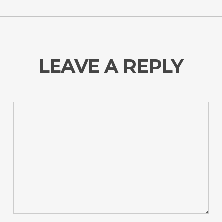
LEAVE A REPLY