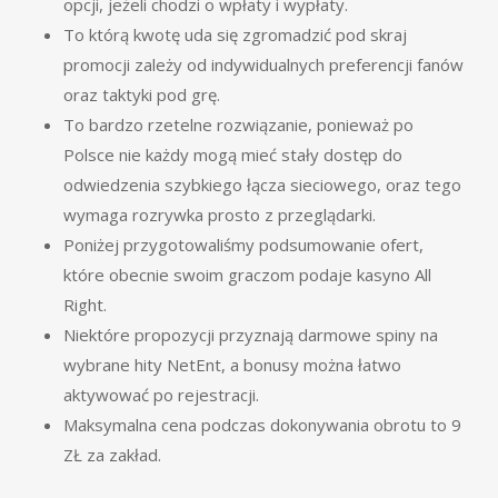
opcji, jeżeli chodzi o wpłaty i wypłaty.
To którą kwotę uda się zgromadzić pod skraj
promocji zależy od indywidualnych preferencji fanów
oraz taktyki pod grę.
To bardzo rzetelne rozwiązanie, ponieważ po
Polsce nie każdy mogą mieć stały dostęp do
odwiedzenia szybkiego łącza sieciowego, oraz tego
wymaga rozrywka prosto z przeglądarki.
Poniżej przygotowaliśmy podsumowanie ofert,
które obecnie swoim graczom podaje kasyno All
Right.
Niektóre propozycji przyznają darmowe spiny na
wybrane hity NetEnt, a bonusy można łatwo
aktywować po rejestracji.
Maksymalna cena podczas dokonywania obrotu to 9
ZŁ za zakład.