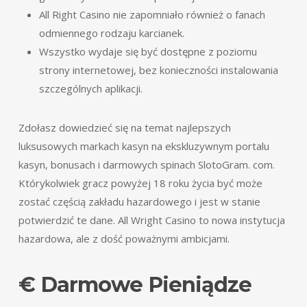
All Right Casino nie zapomniało również o fanach
odmiennego rodzaju karcianek.
Wszystko wydaje się być dostępne z poziomu
strony internetowej, bez konieczności instalowania
szczególnych aplikacji.
Zdołasz dowiedzieć się na temat najlepszych
luksusowych markach kasyn na ekskluzywnym portalu
kasyn, bonusach i darmowych spinach SlotoGram. com.
Którykolwiek gracz powyżej 18 roku życia być może
zostać częścią zakładu hazardowego i jest w stanie
potwierdzić te dane. All Wright Casino to nowa instytucja
hazardowa, ale z dość poważnymi ambicjami.
€ Darmowe Pieniądze