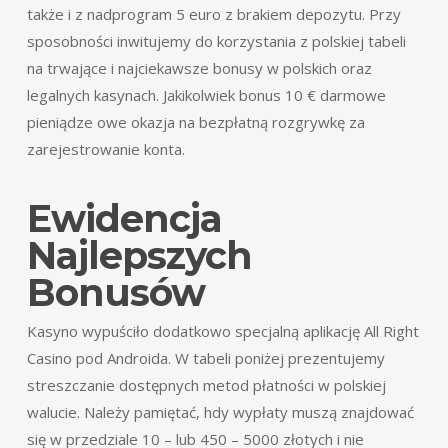
także i z nadprogram 5 euro z brakiem depozytu. Przy
sposobności inwitujemy do korzystania z polskiej tabeli
na trwające i najciekawsze bonusy w polskich oraz
legalnych kasynach. Jakikolwiek bonus 10 € darmowe
pieniądze owe okazja na bezpłatną rozgrywkę za
zarejestrowanie konta.
Ewidencja
Najlepszych
Bonusów
Kasyno wypuściło dodatkowo specjalną aplikację All Right
Casino pod Androida. W tabeli poniżej prezentujemy
streszczanie dostępnych metod płatności w polskiej
walucie. Należy pamiętać, hdy wypłaty muszą znajdować
się w przedziale 10 – lub 450 – 5000 złotych i nie