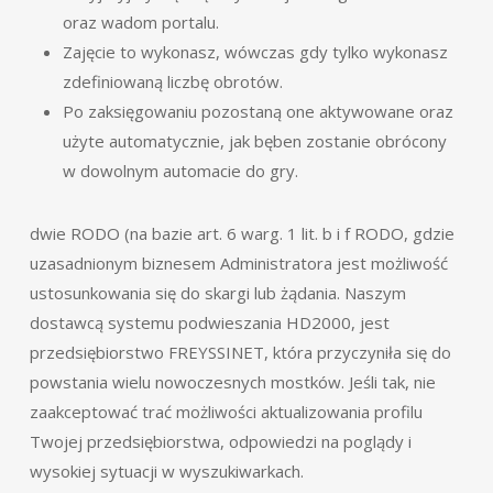
oraz wadom portalu.
Zajęcie to wykonasz, wówczas gdy tylko wykonasz
zdefiniowaną liczbę obrotów.
Po zaksięgowaniu pozostaną one aktywowane oraz
użyte automatycznie, jak bęben zostanie obrócony
w dowolnym automacie do gry.
dwie RODO (na bazie art. 6 warg. 1 lit. b i f RODO, gdzie
uzasadnionym biznesem Administratora jest możliwość
ustosunkowania się do skargi lub żądania. Naszym
dostawcą systemu podwieszania HD2000, jest
przedsiębiorstwo FREYSSINET, która przyczyniła się do
powstania wielu nowoczesnych mostków. Jeśli tak, nie
zaakceptować trać możliwości aktualizowania profilu
Twojej przedsiębiorstwa, odpowiedzi na poglądy i
wysokiej sytuacji w wyszukiwarkach.