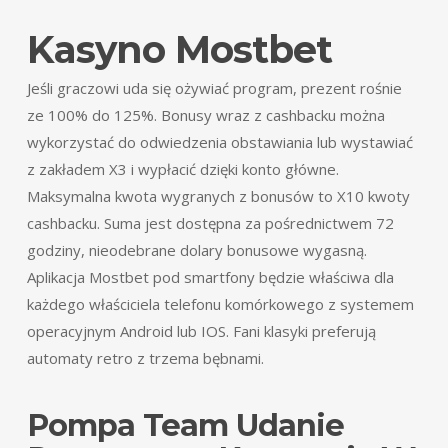
Kasyno Mostbet
Jeśli graczowi uda się ożywiać program, prezent rośnie
ze 100% do 125%. Bonusy wraz z cashbacku można
wykorzystać do odwiedzenia obstawiania lub wystawiać
z zakładem X3 i wypłacić dzięki konto główne.
Maksymalna kwota wygranych z bonusów to X10 kwoty
cashbacku. Suma jest dostępna za pośrednictwem 72
godziny, nieodebrane dolary bonusowe wygasną.
Aplikacja Mostbet pod smartfony będzie właściwa dla
każdego właściciela telefonu komórkowego z systemem
operacyjnym Android lub IOS. Fani klasyki preferują
automaty retro z trzema bębnami.
Pompa Team Udanie