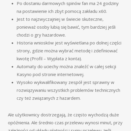
Po dostaniu darmowych spinów fan ma 24 godziny
na postawienie ich zbyt pomocą zakładu x60.
Jest to najzwyczajniej w świecie skuteczne,
ponieważ osoby lubią się bawić, tym bardziej jeśli
chodzi o gry hazardowe.
Historia wniosków jest wyświetlana po dolnej części
strony, gdzie można wybrać metodę i zdefiniować
kwotę (Profil – Wypłata z konta).
Automaty do uciechy można znaleźć w całej sekcji
Kasyno pod stronie internetowej.
Wysoko wykwalifikowany zespół jest sprawny w
rozwiązywaniu wszystkich problemów technicznych
czy też związanych z hazardem.
Ale użytkownicy dostrzegają, że często wychodzą duże
opóźnienia. Ale średnio czas przelewu wynosi minut, przy
zależności od układu płatności i sumy przelewu. Jeśli