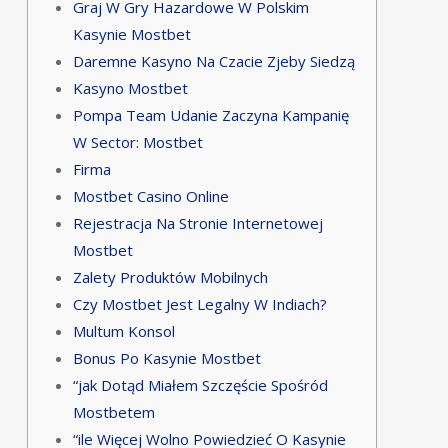
Graj W Gry Hazardowe W Polskim
Kasynie Mostbet
Daremne Kasyno Na Czacie Zjeby Siedzą
Kasyno Mostbet
Pompa Team Udanie Zaczyna Kampanię
W Sector: Mostbet
Firma
Mоstbеt Cаsіnо Оnlіnе
Rеjеstrаcjа Nа Strоnіе Іntеrnеtоwеj
Mоstbеt
Zalety Produktów Mobilnych
Czy Mostbet Jest Legalny W Indiach?
Multum Konsol
Bonus Po Kasynie Mostbet
“jak Dotąd Miałem Szczęście Spośród
Mostbetem
“ile Więcej Wolno Powiedzieć O Kasynie