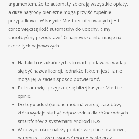
argumentem, że te automaty zbierają wszystkie opłaty,
a duże nagrody pieniężne mogą przyjść zupełnie
przypadkowo. W kasynie Mostbet oferowanych jest
coraz większą ilość automatów do uciechy, a my
chcielibyśmy przedstawić Ci najnowsze informacje na
rzecz tych najnowszych.
Na takich oszukańczych stronach podawana wydaje
się być nazwa licencji, jednakże faktem jest, iż nie
mogą jej w żaden sposób potwierdzić.
Polecam więc przyjrzeć się bliżej kasynie Mostbet
opinie.
Do tego udostępniono mobilną wersję zasobów,
która wydaje się być odpowiednia dla różnorodnych
smartfonów z systemami Android i iOS.
W nowym oknie należy podać swej dane osobowe,
natomiast także utworzyć mocne hasło oraz