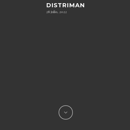
DISTRIMAN
28 julio, 2022