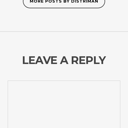
MORE POSTS BY DISTRIMAN
LEAVE A REPLY