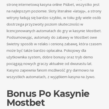
stronę internetową kasyna online Piùbet, wszystko jest
na najlepszym poziomie. Sloty literalnie «latają», a strony
witryny ładują się bardzo szybko, w toku gdy wiele osób
dostrzega przyzwoity poziom skuteczności w
licencjonowanych automatach do gry w kasynie Mostbet.
Podsumowując, automaty do zabawy w Mostbet owe
świetny sposób w relaks i cenioną zabawę, która czasem
może być także bardzo opłacalna. Pokojowy dla
użytkownika system, dobre bonusy oraz tryb demo
pociągają nowych graczy aktualnie od dwunastu lat.
Kasyno zapewnia fanom możliwość gry darmowo na
wszystkich automatach, z wyjątkiem kasyna na żywo.
Bonus Po Kasynie
Mostbet