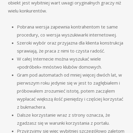
obiekt jest wybitniej wart uwagi oryginalnych graczy niż
wielu konkurentów.
Pobrana wersja zapewnia kontrahentom te same
procedury, co wersja wyszukiwarki internetowej.
Szeroki wybór oraz przyjazna dla klienta konstrukcja
sprawiają, że praca z nimi to czysta radość.
W całej Internecie można wyszukać wiele
«podróbek» mnóstwo klubów domowych.
Gram pod automatach od mniej więcej dwóch lat, w
pierwszym roku jedynie się w jest to zagłębiałem i
próbowałem zrozumieć istotę, potem zacząłem
wypłacać większą ilość pieniędzy i częściej korzystać
z bukmachera.
Dalsze korzystanie wraz z strony oznacza, że
zgadzasz się w warunki korzystania z portalu.
Przyjrzyjmy się więc wybitniej szczegółowo zaletom