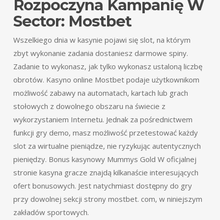
Rozpoczyna Kampanię W
Sector: Mostbet
Wszelkiego dnia w kasynie pojawi się slot, na którym
zbyt wykonanie zadania dostaniesz darmowe spiny.
Zadanie to wykonasz, jak tylko wykonasz ustaloną liczbę
obrotów. Kasyno online Mostbet podaje użytkownikom
możliwość zabawy na automatach, kartach lub grach
stołowych z dowolnego obszaru na świecie z
wykorzystaniem Internetu. Jednak za pośrednictwem
funkcji gry demo, masz możliwość przetestować każdy
slot za wirtualne pieniądze, nie ryzykując autentycznych
pieniędzy. Bonus kasynowy Mummys Gold W oficjalnej
stronie kasyna gracze znajdą kilkanaście interesujących
ofert bonusowych. Jest natychmiast dostępny do gry
przy dowolnej sekcji strony mostbet. com, w niniejszym
zakładów sportowych.