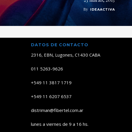
By
IDEAACTIVA
DATOS DE CONTACTO
2316, EBN, Lugones, C1430 CABA
011 5263-9626
+549 11 3817 1719
+549 11 6207 6537
distriman@fibertel.com.ar
lunes a viernes de 9 a 16 hs.