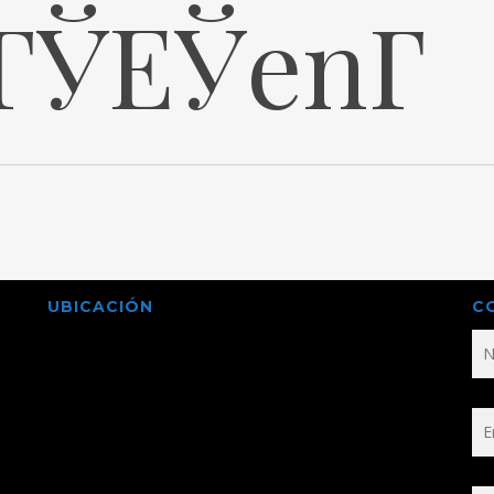
ГЎЕЎenГ­
UBICACIÓN
C