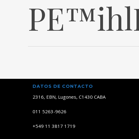
PЕ™ihl
DATOS DE CONTACTO
2316, EBN, Lugones, C1430 CABA
011 5263-9626
+549 11 3817 1719