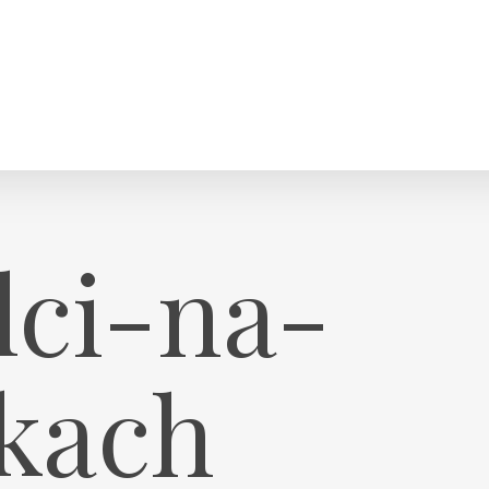
ci-na-
kach