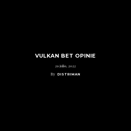
VULKAN BET OPINIE
29 julio, 2022
By
DISTRIMAN