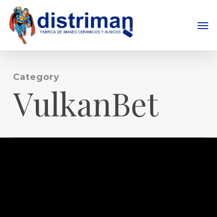
Skip
to
Men
main
content
Category
VulkanBet