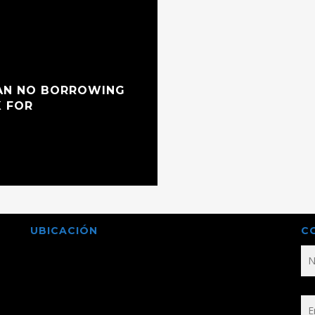
OAN NO BORROWING
K FOR
UBICACIÓN
C