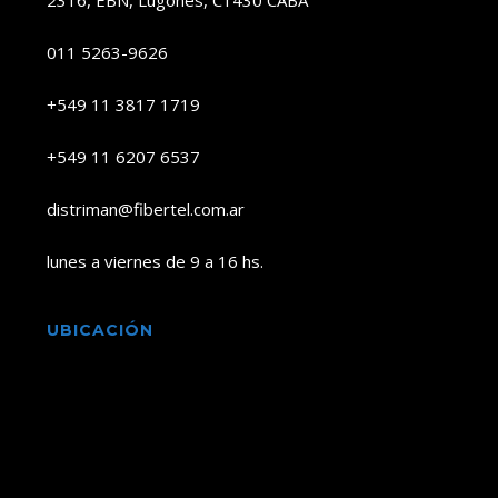
2316, EBN, Lugones, C1430 CABA
011 5263-9626
+549 11 3817 1719
+549 11 6207 6537
distriman@fibertel.com.ar
lunes a viernes de 9 a 16 hs.
UBICACIÓN