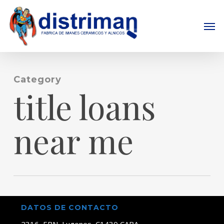
Skip
to
Men
main
content
Category
title loans
near me
DATOS DE CONTACTO