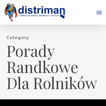
Skip
to
Men
main
content
Category
Porady
Randkowe
Dla Rolników