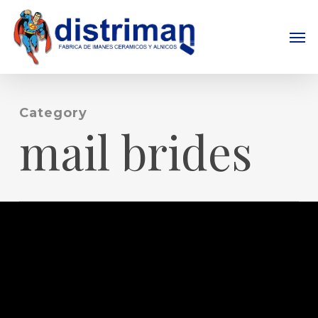
Skip
to
Men
main
content
Category
mail brides