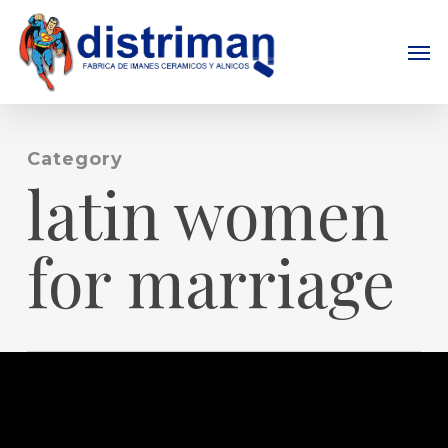
Skip
to
Men
main
content
Category
latin women
for marriage