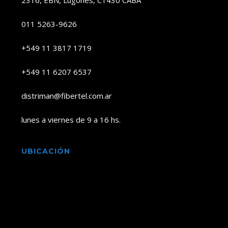
2316, EBN, Lugones, C1430 CABA
011 5263-9626
+549 11 3817 1719
+549 11 6207 6537
distriman@fibertel.com.ar
lunes a viernes de 9 a 16 hs.
UBICACIÓN