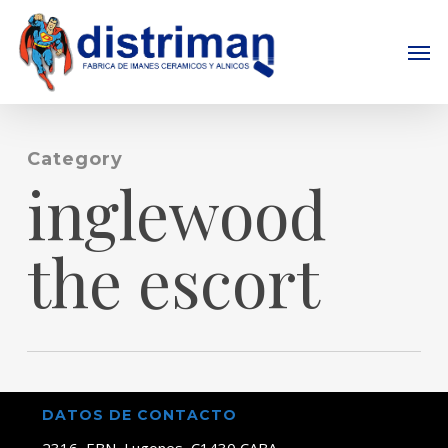
Skip
to
Men
main
content
Category
inglewood
the escort
DATOS DE CONTACTO