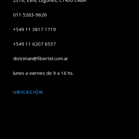
2316, EBN, Lugones, C1430 CABA
011 5263-9626
+549 11 3817 1719
+549 11 6207 6537
distriman@fibertel.com.ar
lunes a viernes de 9 a 16 hs.
UBICACIÓN