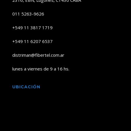
2316, EBN, Lugones, C1430 CABA
011 5263-9626
+549 11 3817 1719
+549 11 6207 6537
distriman@fibertel.com.ar
lunes a viernes de 9 a 16 hs.
UBICACIÓN